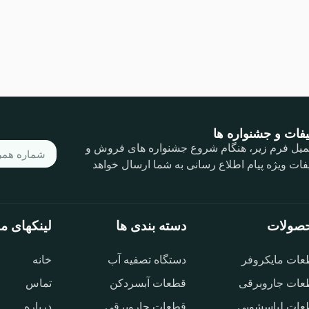
فات و جشنواره ها
کمیل فرم زیر، هنگام شروع جشنواره های فروش و
فات ویژه پیام اطلاع رسانی به شما ارسال خواهد
صولات
دسته بندی ها
لینکهای مف
عات مایکروفر
دستگاه تصفیه آب
خانه
عات جاروبرقی
قطعات آبسردکن
تماس
عات لباسشویی
قطعات جاروبرقی
درباره