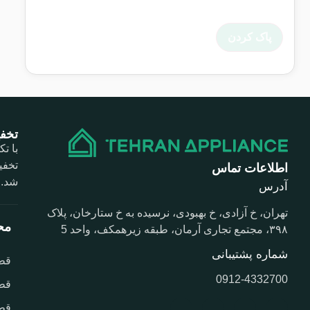
پاک کردن
تخفی
با ت
تخفی
اطلاعات تماس
شد.
آدرس
تهران، خ آزادی، خ بهبودی، نرسیده به خ ستارخان، پلاک
مح
۳۹۸، مجتمع تجاری آرمان، طبقه زیرهمکف، واحد 5
شماره پشتیبانی
قط
0912-4332700
قط
قط