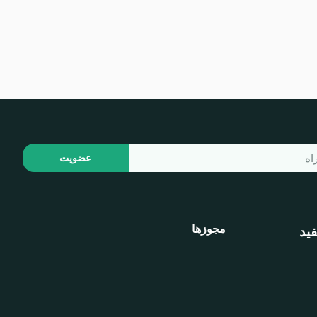
عضویت
مجوزها
ید