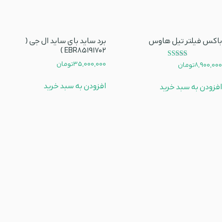
باکس فیلتر تیل هاوس
برد ساید بای ساید ال جی (
EBR85191702 )
امتیاز
35,000,000
تومان
8,900,000
تومان
5.00
از 5
افزودن به سبد خرید
افزودن به سبد خرید