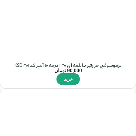
ترموسوئیچ حرارتی قابلمه ای 130 درجه 10 آمپر کد KSD301
90,000
تومان
خرید