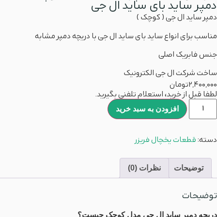
دمپر ساید بای ساید ال جی
دمپر ساید ال جی ( کوچک )
مناسب برای انواع ساید بای ساید ال جی با دریچه دمپر مشابه
جنس فابریک اصلی
ساخت شرکت ال جی الکترونیک
2,400,000
تومان
لطفا قبل از خرید، استعلام تلفنی بگیرید.
افزودن به سبد خرید
دسته:
قطعات یخچال فریزر
توضیحات
نظرات (0)
توضیحات
دریچه دمپر ساید ال جی مدل کوچک چیست؟