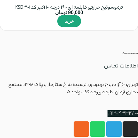
ترموسوئیچ حرارتی قابلمه ای 160 درجه 10 آمپر کد KSD301
90,000
تومان
خرید
اطلاعات تماس
آدرس
تهران، خ آزادی، خ بهبودی، نرسیده به خ ستارخان، پلاک ۳۹۸، مجتمع
تجاری آرمان، طبقه زیرهمکف، واحد 5
شماره پشتیبانی
0912-4332700