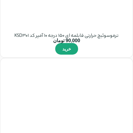
ترموسوئیچ حرارتی قابلمه ای 150 درجه 10 آمپر کد KSD301
90,000
تومان
خرید