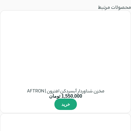
محصولات مرتبط
مخزن شناوردار آبسردکن افترون | AFTRON
1,550,000
تومان
خرید