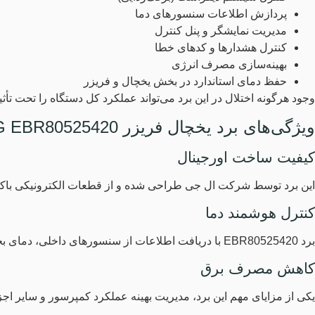
پردازش اطلاعات سنسورهای دما
مدیریت نمایشگر و پنل کنترل
کنترل هشدارها و کدهای خطا
بهینه‌سازی مصرف انرژی
حفظ دمای استاندارد در بخش یخچال و فریزر
وجود هرگونه اختلال در این برد می‌تواند عملکرد کل دستگاه را تحت 
ویژگی‌های برد یخچال فریزر LG EBR80525420
کیفیت ساخت اورجینال
این برد توسط شرکت ال جی طراحی شده و از قطعات الکترونیکی باکیفی
کنترل هوشمند دما
برد EBR80525420 با دریافت اطلاعات از سنسورهای داخلی، دمای بخش‌های مختلف یخچال را به‌صورت هوشمند کنترل می‌کند و شرایط ایده‌آلی برای نگهداری مواد غذایی فراهم می‌آورد.
کاهش مصرف برق
یکی از مزایای مهم این برد، مدیریت بهینه عملکرد کمپرسور و سایر