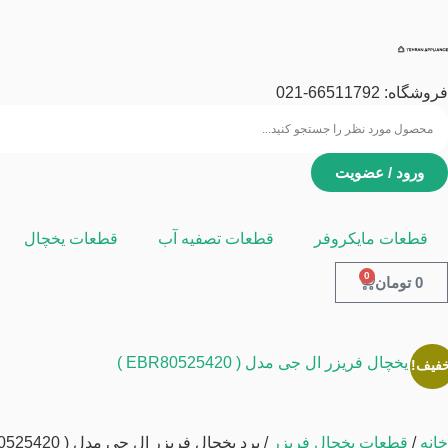
فروشگاه:
66511792
-021
ورود / عضویت
قطعات مایکروفر
قطعات تصفیه آب
قطعات یخچال
0
0
تومان
خفیف!
خانه
/
قطعات یخچال فریزر
/ برد یخچال فریزر ال جی مدل ( EBR80525420 )