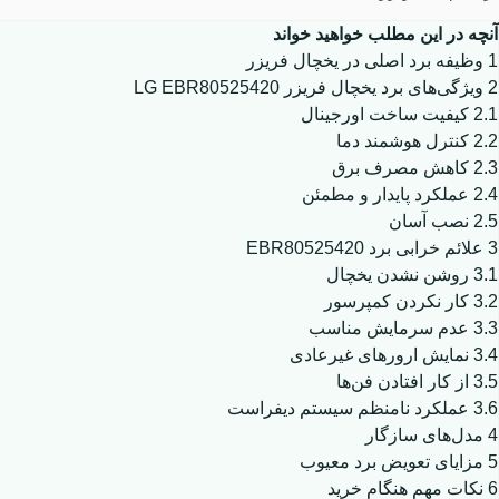
آنچه در این مطلب خواهید خواند
1
وظیفه برد اصلی در یخچال فریزر
2
ویژگی‌های برد یخچال فریزر LG EBR80525420
2.1
کیفیت ساخت اورجینال
2.2
کنترل هوشمند دما
2.3
کاهش مصرف برق
2.4
عملکرد پایدار و مطمئن
2.5
نصب آسان
3
علائم خرابی برد EBR80525420
3.1
روشن نشدن یخچال
3.2
کار نکردن کمپرسور
3.3
عدم سرمایش مناسب
3.4
نمایش ارورهای غیرعادی
3.5
از کار افتادن فن‌ها
3.6
عملکرد نامنظم سیستم دیفراست
4
مدل‌های سازگار
5
مزایای تعویض برد معیوب
6
نکات مهم هنگام خرید