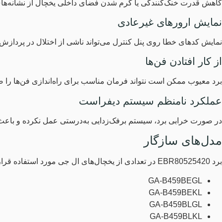
کاهش قدرت خنک‌کنندگی یا گرم شدن فضای داخلی یخچال از نشانه‌های
نمایش ارورهای غیرعادی
نمایش کدهای خطا روی پنل کنترل می‌تواند ناشی از اختلال در پردازش
از کار افتادن فن‌ها
برد معیوب ممکن است نتواند فرمان مناسب برای راه‌اندازی فن‌ها را ص
عملکرد نامنظم سیستم دیفراست
در صورت خرابی برد، سیستم برفک‌زدایی به‌درستی عمل نکرده و باعث ت
مدل‌های سازگار
برد EBR80525420 در تعدادی از یخچال‌های ال جی مورد استفاده قرار گرفته است. برخی از مدل‌های سازگار عبارت‌اند از:
GA-B459BEGL
GA-B459BEKL
GA-B459BLGL
GA-B459BLKL