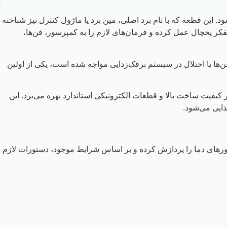
ترلی در سیستم عملکرد یخچال‌های LG محسوب می‌شود. این قطعه که با نام برد اصلی، مین برد یا ماژول کنترل نیز شناخته
فکر یخچال عمل کرده و فرمان‌های لازم را به کمپرسور، فن‌ها،
 یا اختلال در سیستم برفک‌زدایی مواجه شده است، یکی از اولین
E به‌صورت اختصاصی برای تعدادی از یخچال‌های سری GA-B459 و GA-B509 طراحی شده و از کیفیت ساخت بالا و قطعات الکترونیکی استاندارد بهره می‌برد. این
ایی می‌شود.
 برد الکترونیکی مدیریت می‌شوند. برد EBR80525420 اطلاعات دریافتی از سنسورهای دما را پردازش کرده و بر اساس شرایط موجود، دستورات لازم