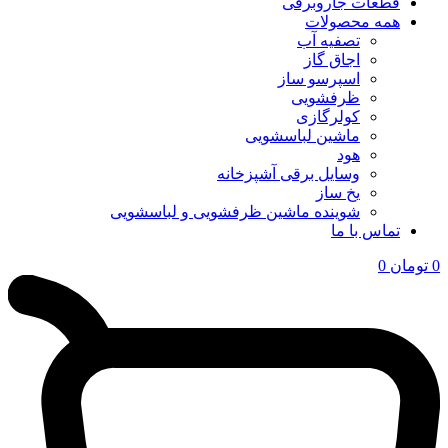
قطعات جاروبرقی
همه محصولات
تصفیه آب
اجاق گاز
اسپرسو ساز
ظرفشویی
کولرگازی
ماشین لباسشویی
هود
وسایل برقی آشپزخانه
یخ ساز
شوینده ماشین ظرفشویی و لباسشویی
تماس با ما
0
تومان
0