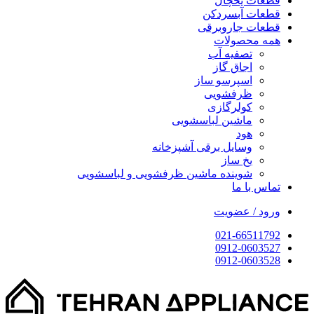
قطعات یخچال
قطعات آبسردکن
قطعات جاروبرقی
همه محصولات
تصفیه آب
اجاق گاز
اسپرسو ساز
ظرفشویی
کولرگازی
ماشین لباسشویی
هود
وسایل برقی آشپزخانه
یخ ساز
شوینده ماشین ظرفشویی و لباسشویی
تماس با ما
ورود / عضویت
021-66511792
0912-0603527
0912-0603528