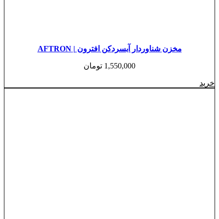
مخزن شناوردار آبسردکن افترون | AFTRON
1,550,000
تومان
خرید