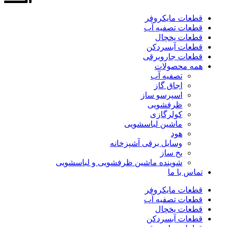
قطعات مایکروفر
قطعات تصفیه آب
قطعات یخچال
قطعات آبسردکن
قطعات جاروبرقی
همه محصولات
تصفیه آب
اجاق گاز
اسپرسو ساز
ظرفشویی
کولرگازی
ماشین لباسشویی
هود
وسایل برقی آشپزخانه
یخ ساز
شوینده ماشین ظرفشویی و لباسشویی
تماس با ما
قطعات مایکروفر
قطعات تصفیه آب
قطعات یخچال
قطعات آبسردکن