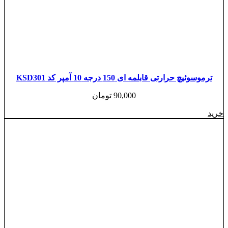
ترموسوئیچ حرارتی قابلمه ای 150 درجه 10 آمپر کد KSD301
90,000
تومان
خرید