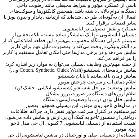
ناشی از عملکرد موتور و شرایط محیطی مانند رطوبت داخل
دستگاه، دوام بالایی داشته باشد. همچنین کانکتورها و سوکت‌های
اتصال آن به‌گونه‌ای طراحی شده‌اند که ارتباطی پایدار و بدون نویز با
سایر قطعات برقرار کنند.
عملکرد و نقش دیسپلی در لباسشویی
دیسپلی لباسشویی تنها یک نمایشگر ساده نیست، بلکه بخشی از
سیستم کنترلی دستگاه محسوب می‌شود. این قطعه اطلاعاتی که از
برد الکترونیکی دریافت می‌کند را به‌صورت قابل فهم برای کاربر
نمایش می‌دهد و در برخی مدل‌ها حتی امکان تعامل مستقیم با کاربر
را نیز فراهم می‌کند.
از جمله مهم‌ترین وظایف دیسپلی می‌توان به موارد زیر اشاره کرد:
نمایش برنامه‌های شستشو (Cotton، Synthetic، Quick Wash و…)
نمایش زمان باقی‌مانده تا پایان شستشو
اعلام دمای آب و سرعت چرخش موتور
نمایش وضعیت مراحل شستشو (شستشو، آبکشی، خشک‌کن)
اعلام ارورهای دستگاه در صورت بروز مشکل
نمایش قفل بودن درب یا وضعیت ایمنی دستگاه
در مدل‌های تاخو روی موتور، این دیسپلی همچنین به‌طور
غیرمستقیم در کنترل سرعت موتور نقش دارد، چراکه اطلاعات
دریافتی از سنسور تاخو به کمک آن پردازش و نمایش داده می‌شود.
اهمیت استفاده از دیسپلی لباسشویی 7 کیلویی ال جی مدل تاخو
روی موتور
استفاده از دیسپلی اصلی و اورجینال در ماشین لباسشویی ال جی