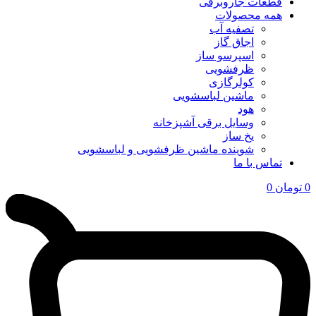
قطعات جاروبرقی
همه محصولات
تصفیه آب
اجاق گاز
اسپرسو ساز
ظرفشویی
کولرگازی
ماشین لباسشویی
هود
وسایل برقی آشپزخانه
یخ ساز
شوینده ماشین ظرفشویی و لباسشویی
تماس با ما
0
تومان
0