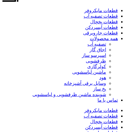
قطعات مایکروفر
قطعات تصفیه آب
قطعات یخچال
قطعات آبسردکن
قطعات جاروبرقی
همه محصولات
تصفیه آب
اجاق گاز
اسپرسو ساز
ظرفشویی
کولرگازی
ماشین لباسشویی
هود
وسایل برقی آشپزخانه
یخ ساز
شوینده ماشین ظرفشویی و لباسشویی
تماس با ما
قطعات مایکروفر
قطعات تصفیه آب
قطعات یخچال
قطعات آبسردکن