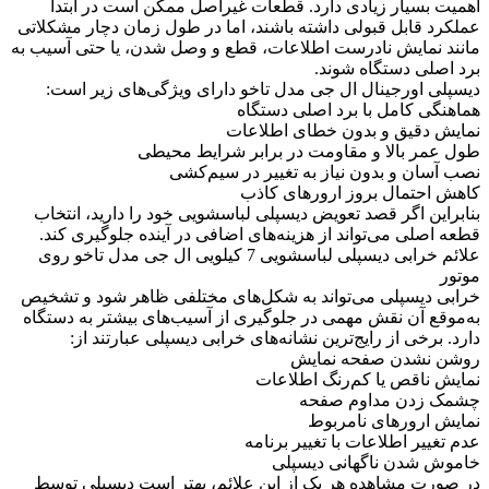
اهمیت بسیار زیادی دارد. قطعات غیراصل ممکن است در ابتدا
عملکرد قابل قبولی داشته باشند، اما در طول زمان دچار مشکلاتی
مانند نمایش نادرست اطلاعات، قطع و وصل شدن، یا حتی آسیب به
برد اصلی دستگاه شوند.
دیسپلی اورجینال ال جی مدل تاخو دارای ویژگی‌های زیر است:
هماهنگی کامل با برد اصلی دستگاه
نمایش دقیق و بدون خطای اطلاعات
طول عمر بالا و مقاومت در برابر شرایط محیطی
نصب آسان و بدون نیاز به تغییر در سیم‌کشی
کاهش احتمال بروز ارورهای کاذب
بنابراین اگر قصد تعویض دیسپلی لباسشویی خود را دارید، انتخاب
قطعه اصلی می‌تواند از هزینه‌های اضافی در آینده جلوگیری کند.
علائم خرابی دیسپلی لباسشویی 7 کیلویی ال جی مدل تاخو روی
موتور
خرابی دیسپلی می‌تواند به شکل‌های مختلفی ظاهر شود و تشخیص
به‌موقع آن نقش مهمی در جلوگیری از آسیب‌های بیشتر به دستگاه
دارد. برخی از رایج‌ترین نشانه‌های خرابی دیسپلی عبارتند از:
روشن نشدن صفحه نمایش
نمایش ناقص یا کم‌رنگ اطلاعات
چشمک زدن مداوم صفحه
نمایش ارورهای نامربوط
عدم تغییر اطلاعات با تغییر برنامه
خاموش شدن ناگهانی دیسپلی
در صورت مشاهده هر یک از این علائم، بهتر است دیسپلی توسط