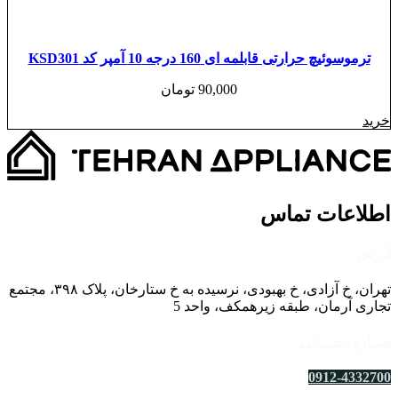
ترموسوئیچ حرارتی قابلمه ای 160 درجه 10 آمپر کد KSD301
90,000
تومان
خرید
اطلاعات تماس
آدرس
تهران، خ آزادی، خ بهبودی، نرسیده به خ ستارخان، پلاک ۳۹۸، مجتمع
تجاری آرمان، طبقه زیرهمکف، واحد 5
شماره پشتیبانی
0912-4332700