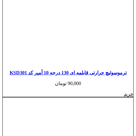
ترموسوئیچ حرارتی قابلمه ای 130 درجه 10 آمپر کد KSD301
90,000
تومان
خرید