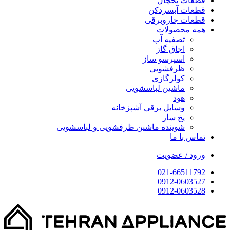
قطعات یخچال
قطعات آبسردکن
قطعات جاروبرقی
همه محصولات
تصفیه آب
اجاق گاز
اسپرسو ساز
ظرفشویی
کولرگازی
ماشین لباسشویی
هود
وسایل برقی آشپزخانه
یخ ساز
شوینده ماشین ظرفشویی و لباسشویی
تماس با ما
ورود / عضویت
021-66511792
0912-0603527
0912-0603528