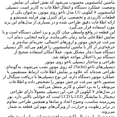
ماشین لباسشویی محسوب می‌شود که نقش اصلی آن نمایش
وضعیت عملکرد دستگاه و انتقال اطلاعات به کاربر است. دیسپلی
لباسشویی ۷ کیلویی LG مدل تاخو روی موتور، به‌عنوان یکی از
قطعات کاربردی و تخصصی، برای کنترل بهتر فرآیند شستشو و
ارائه اطلاعات دقیق طراحی شده و در بسیاری از مدل‌های این برند
مورد استفاده قرار می‌گیرد.
این قطعه در واقع واسطی میان کاربر و برد اصلی دستگاه است و با
نمایش اطلاعاتی مانند زمان باقی‌مانده، برنامه انتخابی، دمای آب،
سرعت چرخش موتور و ارورهای احتمالی، تجربه‌ای ساده‌تر و
حرفه‌ای‌تر از کار با ماشین لباسشویی را فراهم می‌کند. اگر دیسپلی
دستگاه شما دچار مشکل شود، عملاً امکان استفاده صحیح از
دستگاه نیز با اختلال مواجه خواهد شد.
طراحی و ساختار دیسپلی تاخو روی موتور
دیسپلی‌های تاخو (Tacho) که روی موتور نصب می‌شوند، به‌گونه‌ای
طراحی شده‌اند که علاوه بر نمایش اطلاعات، ارتباط مستقیمی با
عملکرد موتور دستگاه دارند. این نوع دیسپلی‌ها با دریافت سیگنال از
سنسور تاخو، سرعت چرخش موتور را تشخیص داده و اطلاعات
مربوطه را به برد اصلی و کاربر منتقل می‌کنند.
در مدل‌های ۷ کیلویی ال جی، این دیسپلی معمولاً دارای طراحی
دیجیتال با نمایشگر LED یا LCD است که خوانایی بالایی دارد. نور
پس‌زمینه مناسب، وضوح اعداد و نمادها و همچنین طراحی مقاوم
در برابر رطوبت و حرارت، از ویژگی‌های مهم این قطعه به شمار
می‌روند.
بدنه دیسپلی از متریال باکیفیت ساخته شده تا در برابر لرزش‌های