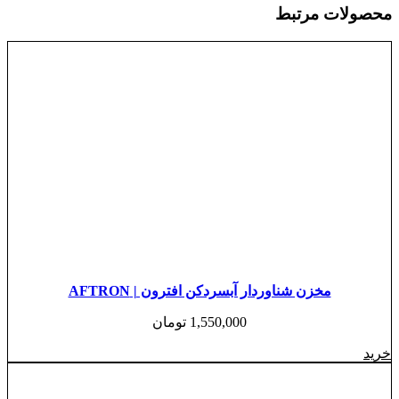
محصولات مرتبط
مخزن شناوردار آبسردکن افترون | AFTRON
1,550,000
تومان
خرید