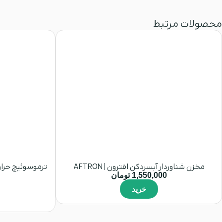
محصولات مرتبط
مخزن شناوردار آبسردکن افترون | AFTRON
1,550,000
تومان
خرید