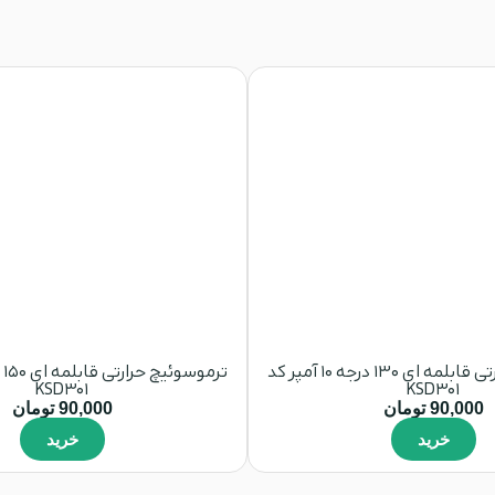
ترموسوئیچ حرارتی قابلمه ای 130 درجه 10 آمپر کد
KSD301
KSD301
90,000
تومان
90,000
تومان
خرید
خرید