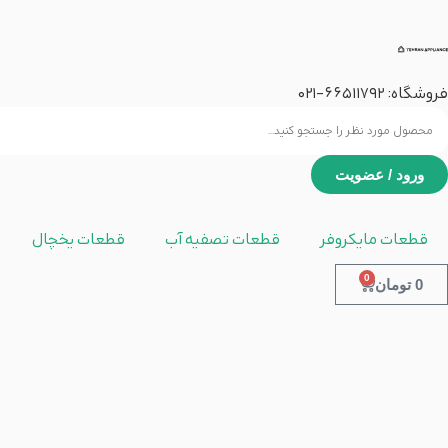
فروشگاه:
66511792
-021
ورود / عضویت
قطعات مایکروفر
قطعات تصفیه آب
قطعات یخچال
0
0
تومان