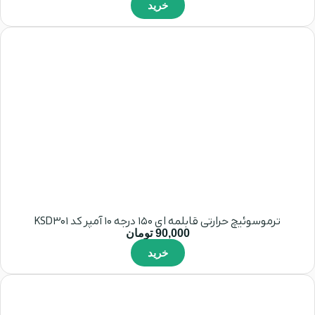
خرید
ترموسوئیچ حرارتی قابلمه ای 150 درجه 10 آمپر کد KSD301
90,000
تومان
خرید