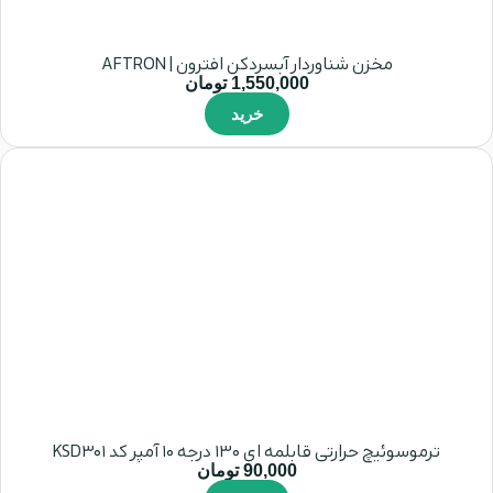
مخزن شناوردار آبسردکن افترون | AFTRON
1,550,000
تومان
خرید
ترموسوئیچ حرارتی قابلمه ای 130 درجه 10 آمپر کد KSD301
90,000
تومان