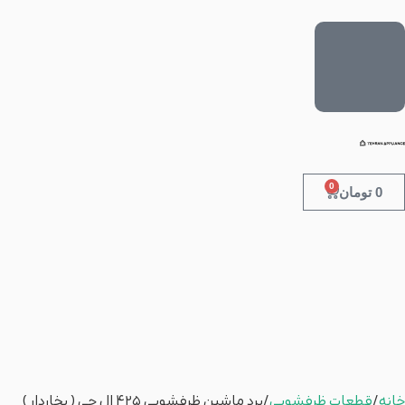
0
0
تومان
خانه
/
قطعات ظرفشویی
/ برد ماشین ظرفشویی 425 ال جی ( بخاردار )