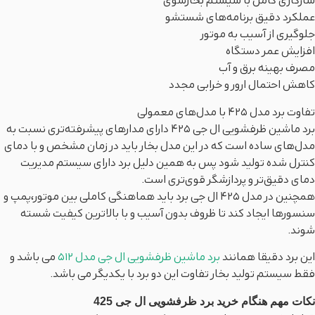
سازگاری کامل با سیستم بخارشوی
عملکرد دقیق برنامه‌های شستشو
جلوگیری از آسیب به موتور
افزایش عمر دستگاه
مصرف بهینه برق و آب
کاهش احتمال ارور و خرابی مجدد
تفاوت برد مدل 425 با مدل‌های معمولی
برد ماشین ظرفشویی ال جی 425 دارای مدارهای پیشرفته‌تری نسبت به
مدل‌های ساده است که در این مدل بخار باید در زمان مشخص و با دمای
کنترل‌ شده تولید شود پس به همین دلیل برد دارای سیستم مدیریت
دمای دقیق‌تر و پردازشگر قوی‌تری است.
همچنین در مدل‌ 425 ال جی برد باید هماهنگی کاملی بین موتور،پمپ و
سنسورها ایجاد کند تا ظروف بدون آسیب و با بالاترین کیفیت شسته
شوند.
این برد دقیقا همانند
برد ماشین ظرفشویی ال جی مدل 512
می باشد و
فقط سیستم تولید بخار تفاوت این دو برد با یکدیگر می باشد.
نکات مهم هنگام خرید برد ظرفشویی ال جی 425