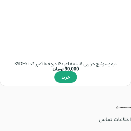
ترموسوئیچ حرارتی قابلمه ای 160 درجه 10 آمپر کد KSD301
90,000
تومان
خرید
اطلاعات تماس
آدرس