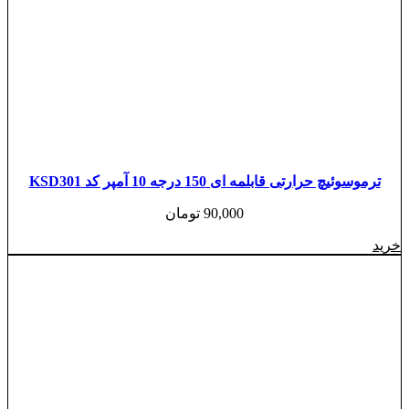
ترموسوئیچ حرارتی قابلمه ای 150 درجه 10 آمپر کد KSD301
90,000
تومان
خرید