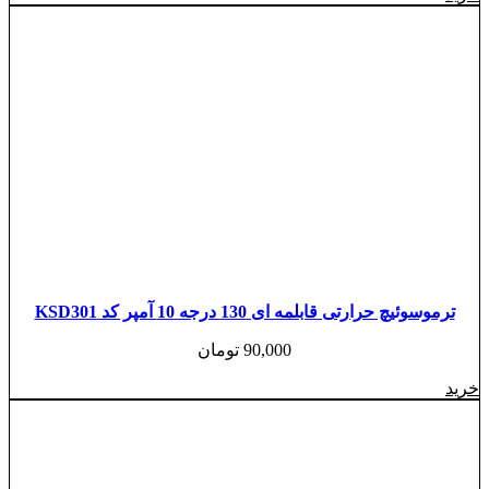
ترموسوئیچ حرارتی قابلمه ای 130 درجه 10 آمپر کد KSD301
90,000
تومان
خرید