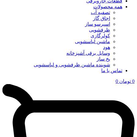
قطعات جاروبرقی
همه محصولات
تصفیه آب
اجاق گاز
اسپرسو ساز
ظرفشویی
کولرگازی
ماشین لباسشویی
هود
وسایل برقی آشپزخانه
یخ ساز
شوینده ماشین ظرفشویی و لباسشویی
تماس با ما
0
تومان
0