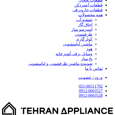
قطعات یخچال
قطعات آبسردکن
قطعات جاروبرقی
همه محصولات
تصفیه آب
اجاق گاز
اسپرسو ساز
ظرفشویی
کولرگازی
ماشین لباسشویی
هود
وسایل برقی آشپزخانه
یخ ساز
شوینده ماشین ظرفشویی و لباسشویی
تماس با ما
ورود / عضویت
021-66511792
0912-0603527
0912-0603528