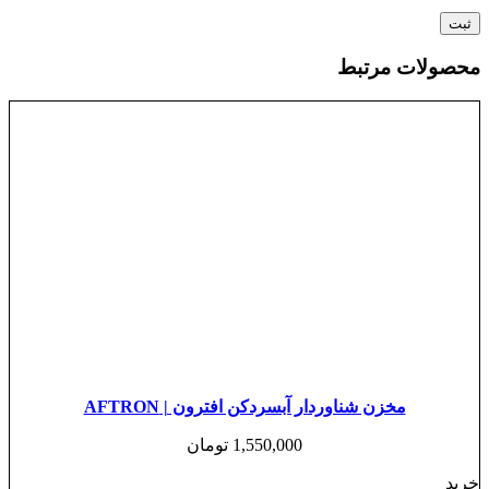
محصولات مرتبط
مخزن شناوردار آبسردکن افترون | AFTRON
1,550,000
تومان
خرید