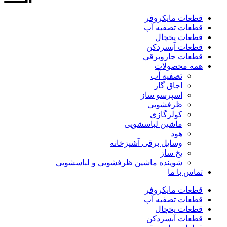
قطعات مایکروفر
قطعات تصفیه آب
قطعات یخچال
قطعات آبسردکن
قطعات جاروبرقی
همه محصولات
تصفیه آب
اجاق گاز
اسپرسو ساز
ظرفشویی
کولرگازی
ماشین لباسشویی
هود
وسایل برقی آشپزخانه
یخ ساز
شوینده ماشین ظرفشویی و لباسشویی
تماس با ما
قطعات مایکروفر
قطعات تصفیه آب
قطعات یخچال
قطعات آبسردکن