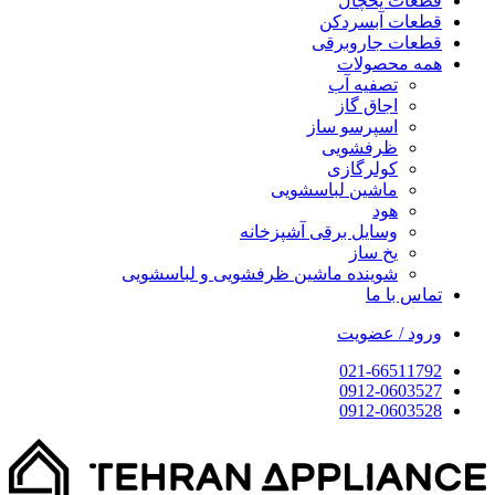
قطعات یخچال
قطعات آبسردکن
قطعات جاروبرقی
همه محصولات
تصفیه آب
اجاق گاز
اسپرسو ساز
ظرفشویی
کولرگازی
ماشین لباسشویی
هود
وسایل برقی آشپزخانه
یخ ساز
شوینده ماشین ظرفشویی و لباسشویی
تماس با ما
ورود / عضویت
021-66511792
0912-0603527
0912-0603528