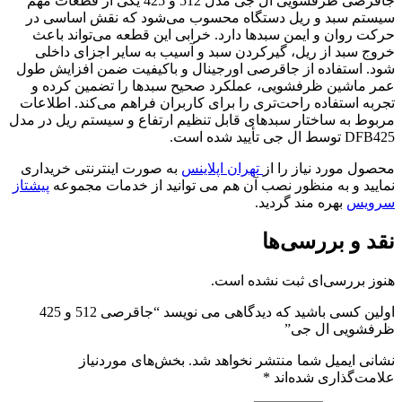
جاقرصی ظرفشویی ال جی مدل 512 و 425 یکی از قطعات مهم
سیستم سبد و ریل دستگاه محسوب می‌شود که نقش اساسی در
حرکت روان و ایمن سبدها دارد. خرابی این قطعه می‌تواند باعث
خروج سبد از ریل، گیرکردن سبد و آسیب به سایر اجزای داخلی
شود. استفاده از جاقرصی اورجینال و باکیفیت ضمن افزایش طول
عمر ماشین ظرفشویی، عملکرد صحیح سبدها را تضمین کرده و
تجربه استفاده راحت‌تری را برای کاربران فراهم می‌کند. اطلاعات
مربوط به ساختار سبدهای قابل تنظیم ارتفاع و سیستم ریل در مدل
DFB425 توسط ال جی تأیید شده است.
محصول مورد نیاز را از
تهران اپلاینس
به صورت اینترنتی خریداری
نمایید و به منظور نصب آن هم می توانید از خدمات مجموعه
پیشتاز
سرویس
بهره مند گردید.
نقد و بررسی‌ها
هنوز بررسی‌ای ثبت نشده است.
اولین کسی باشید که دیدگاهی می نویسد “جاقرصی 512 و 425
ظرفشویی ال جی”
نشانی ایمیل شما منتشر نخواهد شد.
بخش‌های موردنیاز
علامت‌گذاری شده‌اند
*