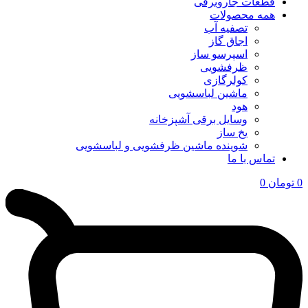
قطعات جاروبرقی
همه محصولات
تصفیه آب
اجاق گاز
اسپرسو ساز
ظرفشویی
کولرگازی
ماشین لباسشویی
هود
وسایل برقی آشپزخانه
یخ ساز
شوینده ماشین ظرفشویی و لباسشویی
تماس با ما
0
تومان
0