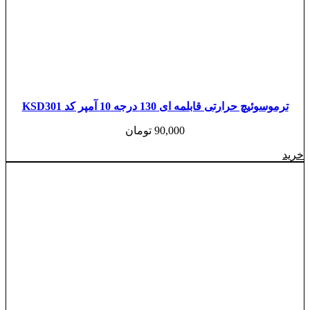
ترموسوئیچ حرارتی قابلمه ای 130 درجه 10 آمپر کد KSD301
90,000
تومان
خرید