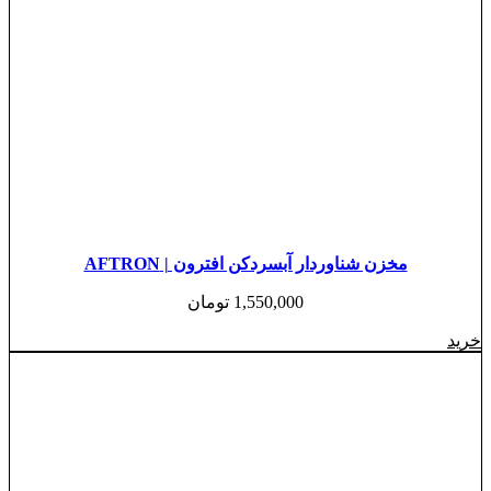
مخزن شناوردار آبسردکن افترون | AFTRON
1,550,000
تومان
خرید