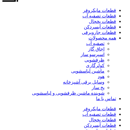
قطعات مایکروفر
قطعات تصفیه آب
قطعات یخچال
قطعات آبسردکن
قطعات جاروبرقی
همه محصولات
تصفیه آب
اجاق گاز
اسپرسو ساز
ظرفشویی
کولرگازی
ماشین لباسشویی
هود
وسایل برقی آشپزخانه
یخ ساز
شوینده ماشین ظرفشویی و لباسشویی
تماس با ما
قطعات مایکروفر
قطعات تصفیه آب
قطعات یخچال
قطعات آبسردکن