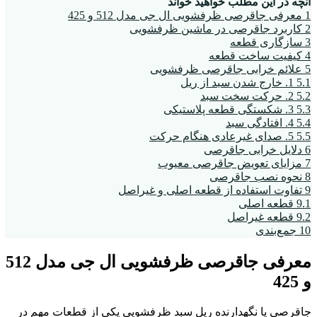
آنچه در این مطلب خواهید خواند
1
معرفی جاقرصی ظرفشویی ال جی مدل 512 و 425
2
کاربرد جاقرصی در ماشین ظرفشویی
3
سازگاری قطعه
4
کیفیت ساخت قطعه
5
علائم خرابی جاقرصی ظرفشویی
5.1
1. خارج شدن سبد از ریل
5.2
2. حرکت سخت سبد
5.3
3. شکستگی قطعه پلاستیکی
5.4
4. افتادگی سبد
5.5
5. صدای غیرعادی هنگام حرکت
6
دلایل خرابی جاقرصی
7
مزایای تعویض جاقرصی معیوب
8
نحوه نصب جاقرصی
9
تفاوت استفاده از قطعه اصلی و غیراصل
9.1
قطعه اصلی
9.2
قطعه غیراصل
10
جمع‌بندی
معرفی جاقرصی ظرفشویی ال جی مدل 512
و 425
جاقرصی یا نگهدارنده ریل سبد ظرفشویی یکی از قطعات مهم در