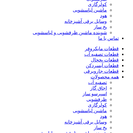
کولرگازی
ماشین لباسشویی
هود
وسایل برقی آشپزخانه
یخ ساز
شوینده ماشین ظرفشویی و لباسشویی
تماس با ما
قطعات مایکروفر
قطعات تصفیه آب
قطعات یخچال
قطعات آبسردکن
قطعات جاروبرقی
همه محصولات
تصفیه آب
اجاق گاز
اسپرسو ساز
ظرفشویی
کولرگازی
ماشین لباسشویی
هود
وسایل برقی آشپزخانه
یخ ساز