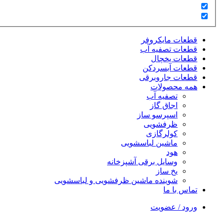
قطعات مایکروفر
قطعات تصفیه آب
قطعات یخچال
قطعات آبسردکن
قطعات جاروبرقی
همه محصولات
تصفیه آب
اجاق گاز
اسپرسو ساز
ظرفشویی
کولرگازی
ماشین لباسشویی
هود
وسایل برقی آشپزخانه
یخ ساز
شوینده ماشین ظرفشویی و لباسشویی
تماس با ما
ورود / عضویت