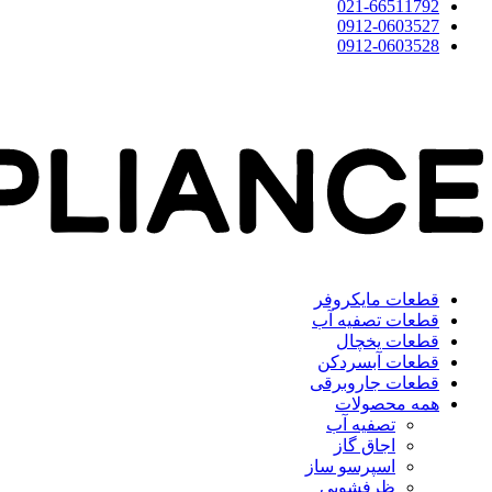
021-66511792
0912-0603527
0912-0603528
قطعات مایکروفر
قطعات تصفیه آب
قطعات یخچال
قطعات آبسردکن
قطعات جاروبرقی
همه محصولات
تصفیه آب
اجاق گاز
اسپرسو ساز
ظرفشویی