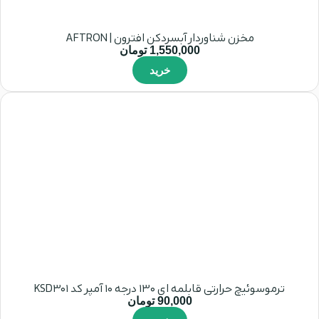
مخزن شناوردار آبسردکن افترون | AFTRON
1,550,000
تومان
خرید
ترموسوئیچ حرارتی قابلمه ای 130 درجه 10 آمپر کد KSD301
90,000
تومان