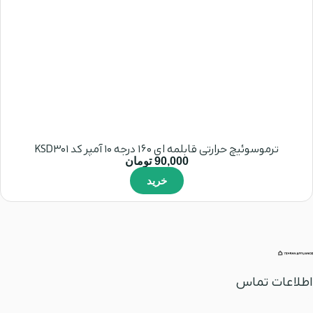
ترموسوئیچ حرارتی قابلمه ای 160 درجه 10 آمپر کد KSD301
90,000
تومان
خرید
اطلاعات تماس
آدرس