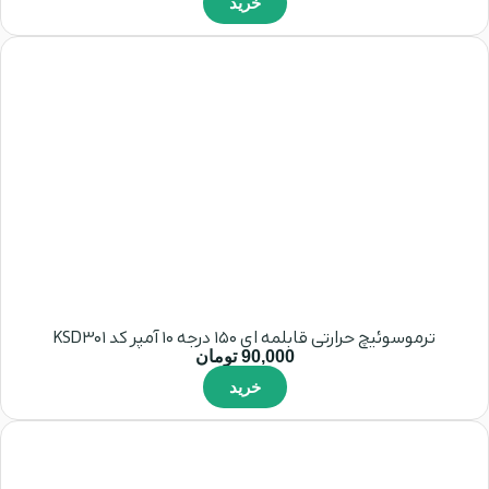
خرید
ترموسوئیچ حرارتی قابلمه ای 150 درجه 10 آمپر کد KSD301
90,000
تومان
خرید