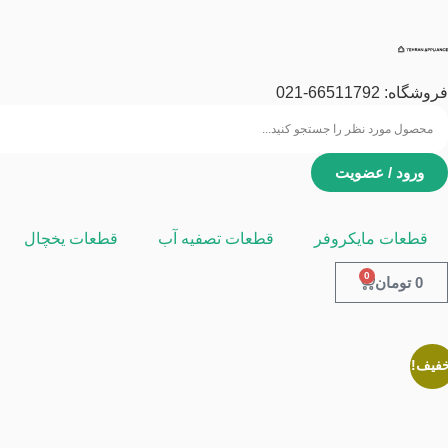
فروشگاه:
66511792
-021
ورود / عضویت
قطعات مایکروفر
قطعات تصفیه آب
قطعات یخچال
0
0
تومان
خفیف!