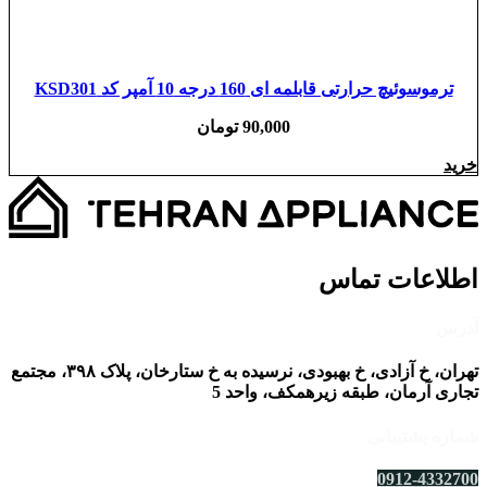
ترموسوئیچ حرارتی قابلمه ای 160 درجه 10 آمپر کد KSD301
90,000
تومان
خرید
اطلاعات تماس
آدرس
تهران، خ آزادی، خ بهبودی، نرسیده به خ ستارخان، پلاک ۳۹۸، مجتمع
تجاری آرمان، طبقه زیرهمکف، واحد 5
شماره پشتیبانی
0912-4332700