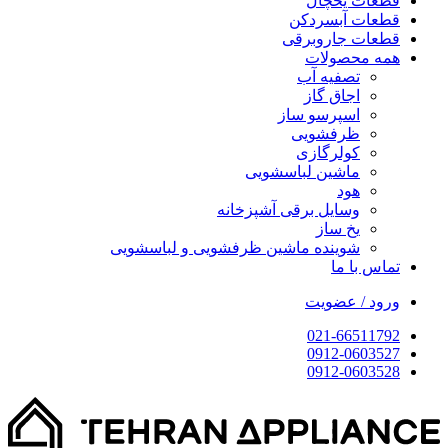
قطعات یخچال
قطعات آبسردکن
قطعات جاروبرقی
همه محصولات
تصفیه آب
اجاق گاز
اسپرسو ساز
ظرفشویی
کولرگازی
ماشین لباسشویی
هود
وسایل برقی آشپزخانه
یخ ساز
شوینده ماشین ظرفشویی و لباسشویی
تماس با ما
ورود / عضویت
021-66511792
0912-0603527
0912-0603528