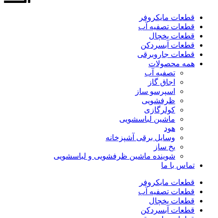
قطعات مایکروفر
قطعات تصفیه آب
قطعات یخچال
قطعات آبسردکن
قطعات جاروبرقی
همه محصولات
تصفیه آب
اجاق گاز
اسپرسو ساز
ظرفشویی
کولرگازی
ماشین لباسشویی
هود
وسایل برقی آشپزخانه
یخ ساز
شوینده ماشین ظرفشویی و لباسشویی
تماس با ما
قطعات مایکروفر
قطعات تصفیه آب
قطعات یخچال
قطعات آبسردکن