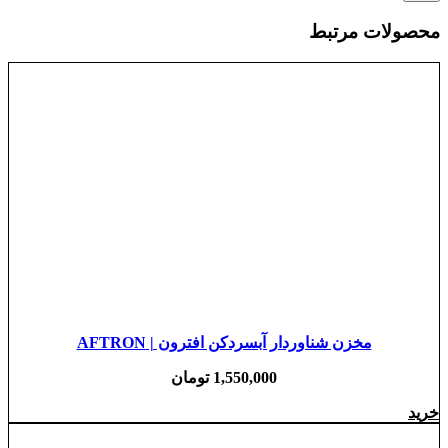
محصولات مرتبط
مخزن شناوردار آبسردکن افترون | AFTRON
1,550,000
تومان
خرید