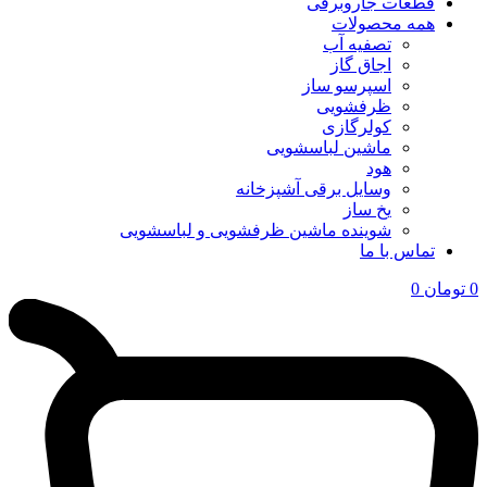
قطعات جاروبرقی
همه محصولات
تصفیه آب
اجاق گاز
اسپرسو ساز
ظرفشویی
کولرگازی
ماشین لباسشویی
هود
وسایل برقی آشپزخانه
یخ ساز
شوینده ماشین ظرفشویی و لباسشویی
تماس با ما
0
تومان
0