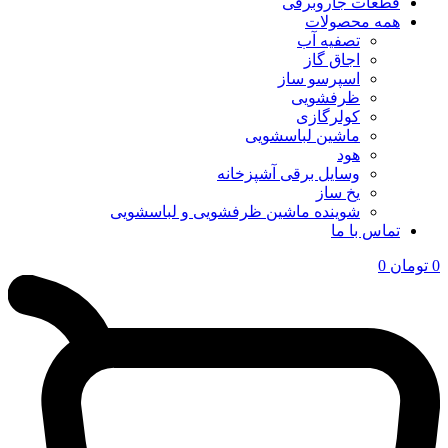
قطعات جاروبرقی
همه محصولات
تصفیه آب
اجاق گاز
اسپرسو ساز
ظرفشویی
کولرگازی
ماشین لباسشویی
هود
وسایل برقی آشپزخانه
یخ ساز
شوینده ماشین ظرفشویی و لباسشویی
تماس با ما
0
تومان
0