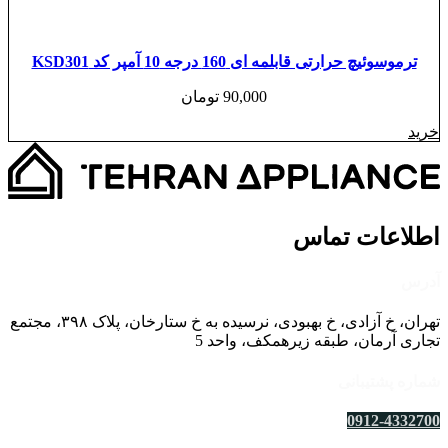
ترموسوئیچ حرارتی قابلمه ای 160 درجه 10 آمپر کد KSD301
90,000
تومان
خرید
اطلاعات تماس
آدرس
تهران، خ آزادی، خ بهبودی، نرسیده به خ ستارخان، پلاک ۳۹۸، مجتمع
تجاری آرمان، طبقه زیرهمکف، واحد 5
شماره پشتیبانی
0912-4332700