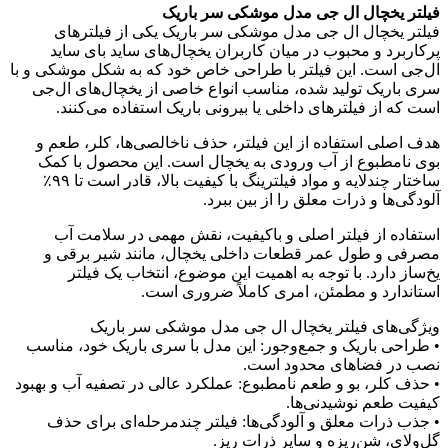
فیلتر یخچال ال جی مدل موشکی سر باریک
فیلتر یخچال ال جی مدل موشکی سر باریک یکی از فیلترهای
پرکاربرد و محبوب در میان کاربران یخچال‌های ساید بای ساید
ال‌جی است. این فیلتر با طراحی خاص خود که به شکل موشکی و با
سری باریک تولید شده، مناسب انواع خاصی از یخچال‌های ال‌جی
است که از فیلترهای داخلی یا بیرونی باریک استفاده می‌کنند.
هدف اصلی استفاده از این فیلتر، حذف ناخالصی‌ها، کلر، طعم و
بوی نامطبوع از آب ورودی به یخچال است. این محصول با کمک
ساختار چندلایه و مواد فیلترینگ با کیفیت بالا، قادر است تا ۹۹٪
آلودگی‌ها و ذرات معلق را از بین ببرد.
استفاده از فیلتر اصلی و باکیفیت، نقش مهمی در سلامت آب
مصرفی و طول عمر قطعات داخلی یخچال، مانند شیر برقی و
یخ‌ساز دارد. با توجه به اهمیت این موضوع، انتخاب یک فیلتر
استاندارد و مطمئن، امری کاملاً ضروری است.
ویژگی‌های فیلتر یخچال ال جی مدل موشکی سر باریک
• طراحی باریک و جمع‌وجور: این مدل با سری باریک خود، مناسب
نصب در فضاهای محدود است.
• حذف کلر، بو و طعم نامطبوع: عملکرد عالی در تصفیه آب و بهبود
کیفیت طعم نوشیدنی‌ها.
• جذب ذرات معلق و آلودگی‌ها: فیلتر چندمرحله‌ای برای حذف
گل‌ولای، شن‌ریزه و سایر ذرات ریز.