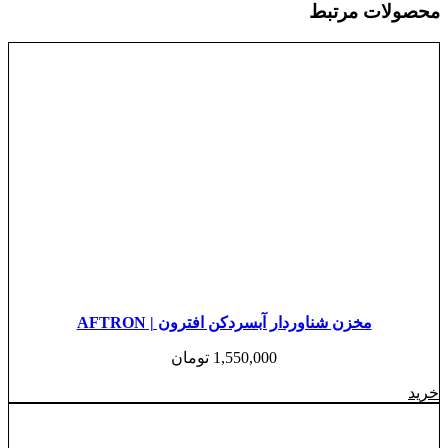
محصولات مرتبط
مخزن شناوردار آبسردکن افترون | AFTRON
1,550,000
تومان
خرید