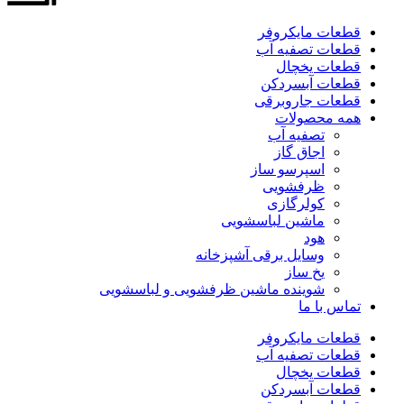
قطعات مایکروفر
قطعات تصفیه آب
قطعات یخچال
قطعات آبسردکن
قطعات جاروبرقی
همه محصولات
تصفیه آب
اجاق گاز
اسپرسو ساز
ظرفشویی
کولرگازی
ماشین لباسشویی
هود
وسایل برقی آشپزخانه
یخ ساز
شوینده ماشین ظرفشویی و لباسشویی
تماس با ما
قطعات مایکروفر
قطعات تصفیه آب
قطعات یخچال
قطعات آبسردکن