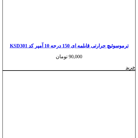
ترموسوئیچ حرارتی قابلمه ای 150 درجه 10 آمپر کد KSD301
90,000
تومان
خرید