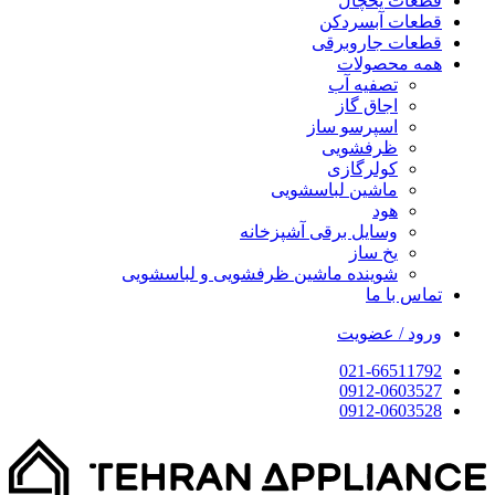
قطعات یخچال
قطعات آبسردکن
قطعات جاروبرقی
همه محصولات
تصفیه آب
اجاق گاز
اسپرسو ساز
ظرفشویی
کولرگازی
ماشین لباسشویی
هود
وسایل برقی آشپزخانه
یخ ساز
شوینده ماشین ظرفشویی و لباسشویی
تماس با ما
ورود / عضویت
021-66511792
0912-0603527
0912-0603528