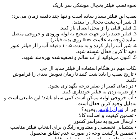
نحوه نصب فیلتر یخچال موشکی سر باریک
نصب این فیلتر بسیار ساده است و تنها چند دقیقه زمان می‌برد:
1. شیر آب پشت یخچال را ببندید.
2. فیلتر قبلی را از محل اتصال باز کنید.
3. فیلتر جدید را در جهت صحیح به لوله ورودی و خروجی متصل
نمایید (توجه به علامت flow روی بدنه فیلتر).
4. شیر آب را باز کرده و به مدت ۵-۱۰ دقیقه آب را از فیلتر عبور
دهید تا کربن فعال شسته شود.
5. اکنون می‌توانید از آب سالم و تصفیه‌شده بهره‌مند شوید.
نکات مهم در هنگام استفاده از فیلتر ساید ال جی
• تاریخ نصب را یادداشت کنید تا زمان تعویض بعدی را فراموش
نکنید.
• در دمای کمتر از صفر درجه نگهداری نشود.
• از ضربه زدن به فیلتر خودداری کنید.
• آب خروجی اولیه ممکن است کمی سیاه باشد؛ این طبیعی است و
به‌دلیل وجود کربن فعال است.
چرا از
تهران اپلاینس
بخرید؟
• تضمین کیفیت و اصالت کالا
• ارسال سریع به سراسر کشور
• پشتیبانی تخصصی و مشاوره رایگان برای انتخاب فیلتر مناسب
• تضمین بازگشت وجه در صورت عدم تطابق محصول
• تخفیف‌های دوره‌ای برای مشتریان وفادار