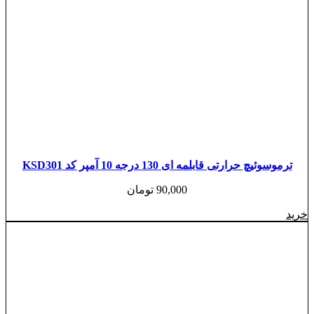
ترموسوئیچ حرارتی قابلمه ای 130 درجه 10 آمپر کد KSD301
90,000
تومان
خرید