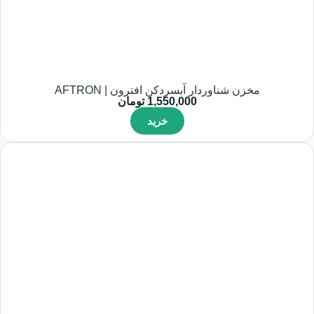
مخزن شناوردار آبسردکن افترون | AFTRON
1,550,000
تومان
خرید