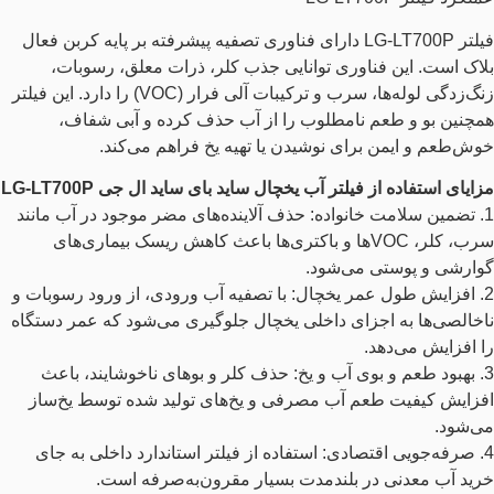
فیلتر LG-LT700P دارای فناوری تصفیه پیشرفته بر پایه کربن فعال
بلاک است. این فناوری توانایی جذب کلر، ذرات معلق، رسوبات،
زنگ‌زدگی لوله‌ها، سرب و ترکیبات آلی فرار (VOC) را دارد. این فیلتر
همچنین بو و طعم نامطلوب را از آب حذف کرده و آبی شفاف،
خوش‌طعم و ایمن برای نوشیدن یا تهیه یخ فراهم می‌کند.
مزایای استفاده از فیلتر آب یخچال ساید بای ساید ال جی LG-LT700P
1. تضمین سلامت خانواده: حذف آلاینده‌های مضر موجود در آب مانند
سرب، کلر، VOCها و باکتری‌ها باعث کاهش ریسک بیماری‌های
گوارشی و پوستی می‌شود.
2. افزایش طول عمر یخچال: با تصفیه آب ورودی، از ورود رسوبات و
ناخالصی‌ها به اجزای داخلی یخچال جلوگیری می‌شود که عمر دستگاه
را افزایش می‌دهد.
3. بهبود طعم و بوی آب و یخ: حذف کلر و بوهای ناخوشایند، باعث
افزایش کیفیت طعم آب مصرفی و یخ‌های تولید شده توسط یخ‌ساز
می‌شود.
4. صرفه‌جویی اقتصادی: استفاده از فیلتر استاندارد داخلی به جای
خرید آب معدنی در بلندمدت بسیار مقرون‌به‌صرفه است.