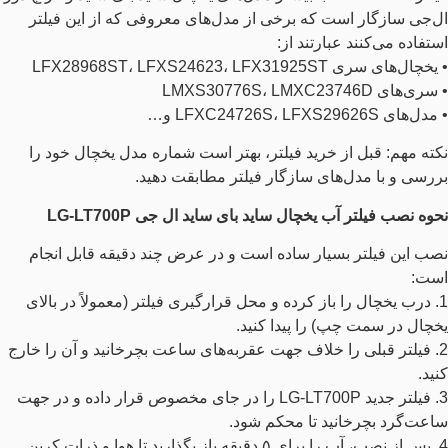
ال‌جی سازگار است که برخی از مدل‌های معروفی که از این فیلتر
استفاده می‌کنند عبارتند از:
• یخچال‌های سری LFX28968ST، LFXS24623، LFX31925ST
• سری‌های LMXS30776S، LMXC23746D
• مدل‌های LFXC24726S، LFXS29626S و…
نکته مهم: قبل از خرید فیلتر، بهتر است شماره مدل یخچال خود را
بررسی و با مدل‌های سازگار فیلتر مطابقت دهید.
نحوه نصب فیلتر آب یخچال ساید بای ساید ال جی LG-LT700P
نصب این فیلتر بسیار ساده است و در عرض چند دقیقه قابل انجام
است:
1. درب یخچال را باز کرده و محل قرارگیری فیلتر (معمولاً در بالای
یخچال در سمت چپ) را پیدا کنید.
2. فیلتر قبلی را خلاف جهت عقربه‌های ساعت بچرخانید و آن را خارج
کنید.
3. فیلتر جدید LG-LT700P را در جای مخصوص قرار داده و در جهت
ساعت‌گرد بچرخانید تا محکم شود.
4. پس از نصب، آب را برای ۵ دقیقه باز بگذارید تا هوا و ذرات کربن