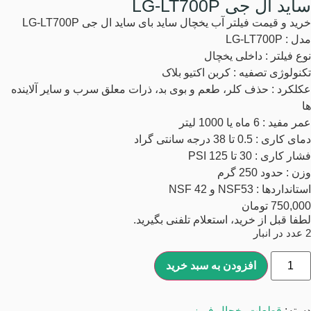
ساید ال جی LG-LT700P
خرید و قیمت فیلتر آب یخچال ساید بای ساید ال جی LG-LT700P
مدل : LG-LT700P
نوع فیلتر : داخلی یخچال
تکنولوژی تصفیه : کربن اکتیو بلاک
عکلکرد : حذف کلر، طعم و بوی بد، ذرات معلق سرب و سایر آلاینده
ها
عمر مفید : 6 ماه یا 1000 لیتر
دمای کاری : 0.5 تا 38 درجه سانتی گراد
فشار کاری : 30 تا 125 PSI
وزن : حدود 250 گرم
استانداردها : NSF53 و NSF 42
750,000
تومان
لطفا قبل از خرید، استعلام تلفنی بگیرید.
2 عدد در انبار
افزودن به سبد خرید
دسته:
قطعات یخچال فریزر