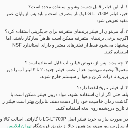
۱. آیا این فیلتر قابل شست‌وشو و استفاده مجدد است؟
خیر، فیلتر LG-LT700P یک‌بار مصرف است و باید پس از پایان عمر
مفید تعویض شود.
۲. آیا می‌توان از فیلتر برندهای متفرقه برای جایگزینی استفاده کرد؟
اگرچه برخی برندهای متفرقه ممکن است ظاهراً سازگار باشند، اما
پیشنهاد می‌شود فقط از فیلترهای معتبر و دارای استاندارد NSF
استفاده کنید.
۳. چه مدت پس از تعویض فیلتر، آب قابل استفاده است؟
معمولاً توصیه می‌شود بعد از نصب فیلتر جدید، ۲ تا ۳ لیتر آب را دور
بریزید تا ذرات کربن و هوا از سیستم خارج شوند.
۴. آیا فیلتر تاریخ انقضا دارد؟
بله. حتی اگر از آن استفاده نشود، مواد درون فیلتر ممکن است با
گذشت زمان خاصیت خود را از دست دهند. بنابراین بهتر است فیلتر را
تا تاریخ درج‌شده روی بدنه استفاده کنید.
در صورت نیاز به خرید فیلتر اصل LG-LT700P با گارانتی اصالت کالا و
ارسال سریع، می‌توانید همین حالا از طریق فروشگاه
تهران اپلاینس