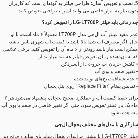
5. نصب و تعویض آسان: طراحی فیلتر به گونه‌ای است که کاربران
بدون نیاز به ابزار خاصی می‌توانند آن را به راحتی تعویض کنند.
چه زمانی باید فیلتر LG-LT700P را تعویض کرد؟
عمر مفید فیلتر آب ال‌جی مدل LT700P معمولاً ۶ ماه است. با این
حال، اگر مصرف آب شما بالا باشد یا کیفیت آب شهری پایین باشد،
ممکن است نیاز باشد زودتر از ۶ ماه آن را تعویض کنید. برخی علائمی
که نشان‌دهنده زمان تعویض فیلتر هستند عبارتند از:
• کاهش جریان آب خروجی از آبسردکن
• تغییر طعم و بوی آب
• عدم شفافیت یخ‌های تولید شده
• نمایش پیغام “Replace Filter” روی پنل یخچال
برای حفظ کیفیت آب و عملکرد صحیح یخچال، پیشنهاد می‌شود هر ۶
ماه یک بار فیلتر تعویض شود، حتی اگر تغییر خاصی در طعم یا بوی آب
مشاهده نشود.
سازگاری با مدل‌های مختلف یخچال ال‌جی
فیلتر LG-LT700P با بیشتر مدل‌های یخچال ساید بای ساید و فرنچ دور