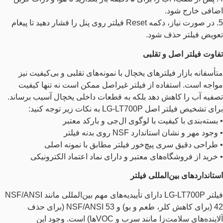
اضافی خارج شود.
5. در صورت نیاز، دکمه Reset فیلتر روی پنل را فشار دهید تا پیغام
تعویض فیلتر حذف شود.
تفاوت فیلتر اصل و تقلبی
متأسفانه بازار فیلترهای یخچال با نمونه‌های تقلبی و بی‌کیفیت نیز
مواجه است. استفاده از فیلتر غیراصل ممکن است نه‌ تنها کیفیت
تصفیه آب را کاهش دهد بلکه به قطعات داخلی یخچال آسیب برساند.
برای تشخیص فیلتر اصل LG-LT700P به نکات زیر توجه کنید:
• بسته‌بندی با کیفیت با لوگوی ال‌جی و بارکد معتبر
• وجود مهر و نشان استاندارد NSF روی بدنه فیلتر
• طراحی دقیق سری پیچ‌خور فیلتر مطابق با نمونه اصلی
• خرید از فروشگاه‌های معتبر و دارای نماد اعتماد الکترونیکی
استانداردهای بین‌المللی فیلتر
فیلتر LG-LT700P دارای تأییدیه‌های مهم بین‌المللی مانند NSF/ANSI
42 (برای کاهش کلر، طعم و بو) و NSF/ANSI 53 (برای حذف
آلاینده‌های سلامت‌زا مانند سرب و VOCها) است. وجود این