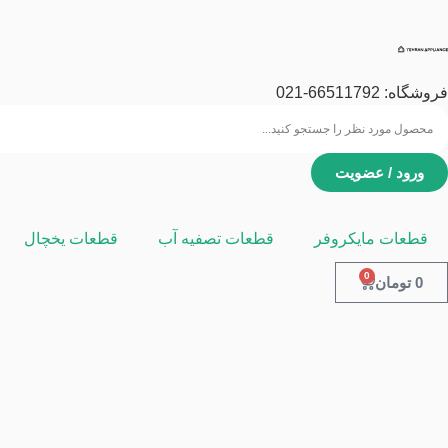
فروشگاه:
66511792
-021
ورود / عضویت
قطعات مایکروفر
قطعات تصفیه آب
قطعات یخچال
0
0
تومان