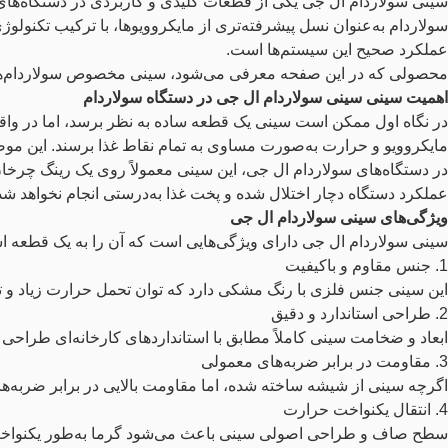
سینی سولاردام ال جی یکی از قطعات کلیدی و کاربردی در دستگاه‌های
سولاردام به‌عنوان نسل پیشرفته‌تری از مایکروویوها، با ترکیب تکنولوژ
عملکرد صحیح این سیستم‌ها است.
محصولی که در این صفحه معرفی می‌شود، سینی مخصوص سولاردام‌های برند LG بوده و با طراحی استاندارد و متریال باکیفیت، به‌طور کامل با دستگاه‌های سا
اهمیت سینی سینی سولاردام ال جی در دستگاه سولاردام
در نگاه اول ممکن است سینی یک قطعه ساده به نظر برسد، اما در واق
مایکروویو و حرارت به‌صورت مساوی به تمام نقاط غذا برسند. این مو
در دستگاه‌های سولاردام ال جی، این سینی معمولاً روی یک رینگ چرخا
عملکرد دستگاه دچار اختلال شده و پخت غذا به‌درستی انجام نخواهد شد
ویژگی‌های سینی سولاردام ال جی
سینی سولاردام ال جی دارای ویژگی‌هایی است که آن را به یک قطعه است
1. جنس مقاوم و باکیفیت
این سینی جنس فلزی با رنگ مشکی دارد که توان تحمل حرارت زیاد و تغیی
2. طراحی استاندارد و دقیق
ابعاد و ضخامت سینی کاملاً مطابق با استانداردهای کارخانه‌ای طراح
3. مقاومت در برابر ضربه‌های معمولی
اگرچه سینی از شیشه ساخته شده، اما مقاومت بالایی در برابر ضربه‌ها
4. انتقال یکنواخت حرارت
سطح صاف و طراحی اصولی سینی باعث می‌شود گرما به‌طور یکنواخت در