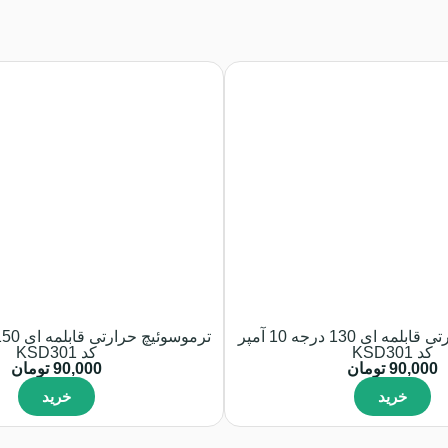
ترموسوئیچ حرارتی قابلمه ای 130 درجه 10 آمپر
کد KSD301
کد KSD301
90,000
تومان
90,000
تومان
خرید
خرید