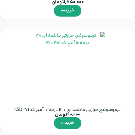
1,550,000
تومان
خرید
ترموسوئیچ حرارتی قابلمه ای 130 درجه 10 آمپر کد KSD301
90,000
تومان
خرید