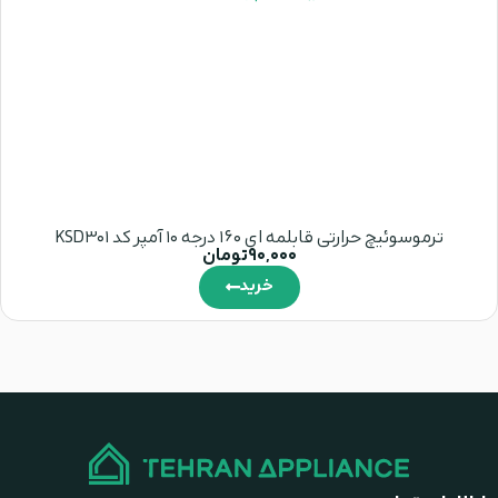
ترموسوئیچ حرارتی قابلمه ای 160 درجه 10 آمپر کد KSD301
90,000
تومان
خرید