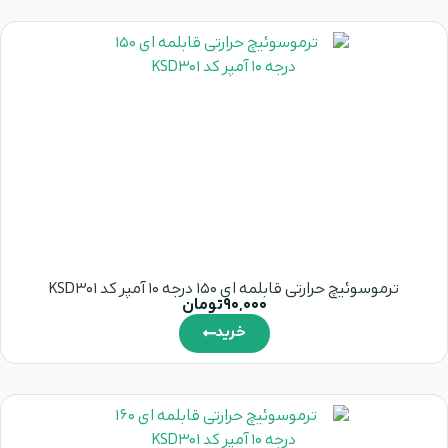
ترموسوئیچ حرارتی قابلمه ای 150 درجه 10 آمپر کد KSD301
90,000
تومان
خرید