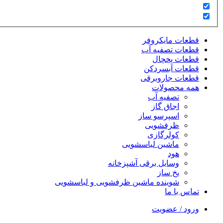
قطعات مایکروفر
قطعات تصفیه آب
قطعات یخچال
قطعات آبسردکن
قطعات جاروبرقی
همه محصولات
تصفیه آب
اجاق گاز
اسپرسو ساز
ظرفشویی
کولرگازی
ماشین لباسشویی
هود
وسایل برقی آشپزخانه
یخ ساز
شوینده ماشین ظرفشویی و لباسشویی
تماس با ما
ورود / عضویت