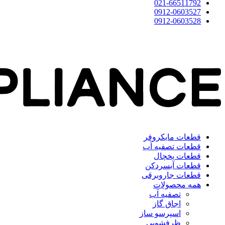
021-66511792
0912-0603527
0912-0603528
قطعات مایکروفر
قطعات تصفیه آب
قطعات یخچال
قطعات آبسردکن
قطعات جاروبرقی
همه محصولات
تصفیه آب
اجاق گاز
اسپرسو ساز
ظرفشویی