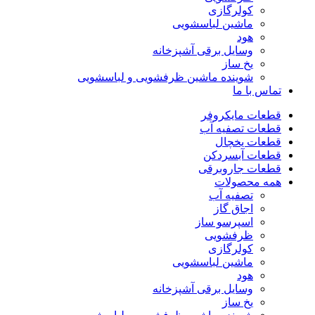
کولرگازی
ماشین لباسشویی
هود
وسایل برقی آشپزخانه
یخ ساز
شوینده ماشین ظرفشویی و لباسشویی
تماس با ما
قطعات مایکروفر
قطعات تصفیه آب
قطعات یخچال
قطعات آبسردکن
قطعات جاروبرقی
همه محصولات
تصفیه آب
اجاق گاز
اسپرسو ساز
ظرفشویی
کولرگازی
ماشین لباسشویی
هود
وسایل برقی آشپزخانه
یخ ساز