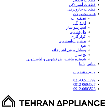
قطعات یخچال
قطعات آبسردکن
قطعات جاروبرقی
همه محصولات
تصفیه آب
اجاق گاز
اسپرسو ساز
ظرفشویی
کولرگازی
ماشین لباسشویی
هود
وسایل برقی آشپزخانه
یخ ساز
شوینده ماشین ظرفشویی و لباسشویی
تماس با ما
ورود / عضویت
021-66511792
0912-0603527
0912-0603528