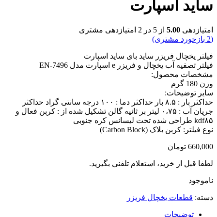
ساید اسپارت
امتیازدهی
5.00
از 5 در
2
امتیازدهی مشتری
(
2
بازخورد مشتری)
فیلتر یخچال فریزر ساید بای ساید اسپارت
فیلتر تصفیه آب یخچال و فریزر e اسپارت مدل EN-7496
مشخصات محصول:
وزن 180 گرم
سایر توضیحات:
حداکثر بار : ۸.۵ بار حداکثر دما :‌ ۱۰۰ درجه سانتی گراد حداکثر
جریان آب :‌ ۰،۷۵ لیتر بر ثانیه گالن تشکیل شده از : کربن فعال و
kdf۸۵ طراحی شده تحت لیسانس کره جنوبی
نوع فیلتر: کربن بلاک (Carbon Block)
660,000
تومان
لطفا قبل از خرید، استعلام تلفنی بگیرید.
ناموجود
دسته:
قطعات یخچال فریزر
توضیحات