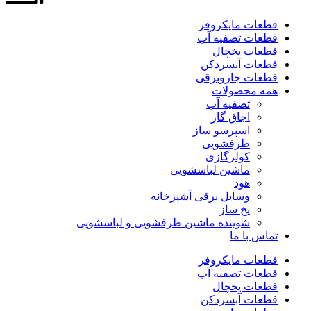
قطعات مایکروفر
قطعات تصفیه آب
قطعات یخچال
قطعات آبسردکن
قطعات جاروبرقی
همه محصولات
تصفیه آب
اجاق گاز
اسپرسو ساز
ظرفشویی
کولرگازی
ماشین لباسشویی
هود
وسایل برقی آشپزخانه
یخ ساز
شوینده ماشین ظرفشویی و لباسشویی
تماس با ما
قطعات مایکروفر
قطعات تصفیه آب
قطعات یخچال
قطعات آبسردکن