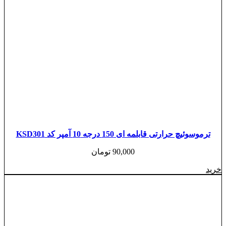
ترموسوئیچ حرارتی قابلمه ای 150 درجه 10 آمپر کد KSD301
90,000
تومان
خرید