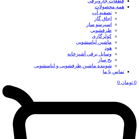
قطعات جاروبرقی
همه محصولات
تصفیه آب
اجاق گاز
اسپرسو ساز
ظرفشویی
کولرگازی
ماشین لباسشویی
هود
وسایل برقی آشپزخانه
یخ ساز
شوینده ماشین ظرفشویی و لباسشویی
تماس با ما
0
تومان
0