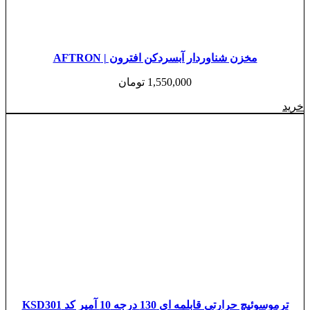
مخزن شناوردار آبسردکن افترون | AFTRON
1,550,000
تومان
خرید
ترموسوئیچ حرارتی قابلمه ای 130 درجه 10 آمپر کد KSD301