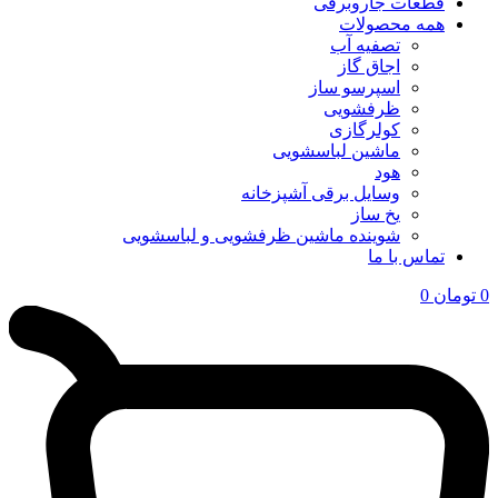
قطعات جاروبرقی
همه محصولات
تصفیه آب
اجاق گاز
اسپرسو ساز
ظرفشویی
کولرگازی
ماشین لباسشویی
هود
وسایل برقی آشپزخانه
یخ ساز
شوینده ماشین ظرفشویی و لباسشویی
تماس با ما
0
تومان
0