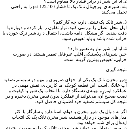
2. آیا این شیر در برابر فشار بالا مقاوم است؟
بله، شیرهای اورجینال تانک پک تا فشار 100-125 psi را به راحتی
تحمل می‌کنند.
3. شیر تانک پک نشتی دارد، چه کار کنم؟
اول محل اتصال را بررسی کنید، نوار تفلون را باز کرده و دوباره با
دقت ببندید. اگر مشکل ادامه داشت، احتمال دارد شیر ترک خورده یا
خراب شده باشد و باید تعویض شود.
4. آیا این شیر نیاز به تعمیر دارد؟
خیر. شیرهای پلاستیکی اغلب غیرقابل تعمیر هستند. در صورت
خرابی، تعویض بهترین گزینه است.
نتیجه گیری
شیر مخزن تانک پک یکی از اجزای ضروری و مهم در سیستم تصفیه
آب خانگی است. این قطعه کوچک اما کاربردی، نقش مهمی در
عملکرد ایمن و بهینه‌ی دستگاه دارد. با انتخاب یک شیر با کیفیت و
نصب صحیح آن، می‌توانید از عملکرد بدون نقص مخزن ذخیره و در
نتیجه کل سیستم تصفیه خود اطمینان حاصل کنید.
اگر به دنبال یک شیر مخزن با دوام، استاندارد و سازگار با اکثر
مدل‌های موجود در بازار هستید، شیر مخزن تانک پک یک انتخاب
ایده‌آل برای شما خواهد بود.
در صورت تمایل می توانید شیر مخزن تانک پک را به صورت اینترنتی