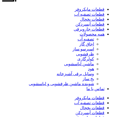
قطعات مایکروفر
قطعات تصفیه آب
قطعات یخچال
قطعات آبسردکن
قطعات جاروبرقی
همه محصولات
تصفیه آب
اجاق گاز
اسپرسو ساز
ظرفشویی
کولرگازی
ماشین لباسشویی
هود
وسایل برقی آشپزخانه
یخ ساز
شوینده ماشین ظرفشویی و لباسشویی
تماس با ما
قطعات مایکروفر
قطعات تصفیه آب
قطعات یخچال
قطعات آبسردکن