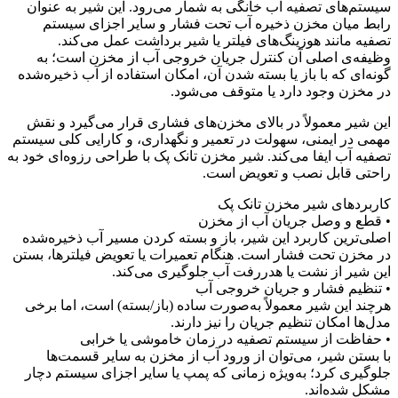
سیستم‌های تصفیه آب خانگی به شمار می‌رود. این شیر به عنوان
رابط میان مخزن ذخیره آب تحت فشار و سایر اجزای سیستم
تصفیه مانند هوزینگ‌های فیلتر یا شیر برداشت عمل می‌کند.
وظیفه‌ی اصلی آن کنترل جریان خروجی آب از مخزن است؛ به
گونه‌ای که با باز یا بسته شدن آن، امکان استفاده از آب ذخیره‌شده
در مخزن وجود دارد یا متوقف می‌شود.
این شیر معمولاً در بالای مخزن‌های فشاری قرار می‌گیرد و نقش
مهمی در ایمنی، سهولت در تعمیر و نگهداری، و کارایی کلی سیستم
تصفیه آب ایفا می‌کند. شیر مخزن تانک پک با طراحی رزوه‌ای خود به
راحتی قابل نصب و تعویض است.
کاربردهای شیر مخزن تانک پک
• قطع و وصل جریان آب از مخزن
اصلی‌ترین کاربرد این شیر، باز و بسته کردن مسیر آب ذخیره‌شده
در مخزن تحت فشار است. هنگام تعمیرات یا تعویض فیلترها، بستن
این شیر از نشت یا هدررفت آب جلوگیری می‌کند.
• تنظیم فشار و جریان خروجی آب
هرچند این شیر معمولاً به‌صورت ساده (باز/بسته) است، اما برخی
مدل‌ها امکان تنظیم جریان را نیز دارند.
• حفاظت از سیستم تصفیه در زمان خاموشی یا خرابی
با بستن شیر، می‌توان از ورود آب از مخزن به سایر قسمت‌ها
جلوگیری کرد؛ به‌ویژه زمانی که پمپ یا سایر اجزای سیستم دچار
مشکل شده‌اند.