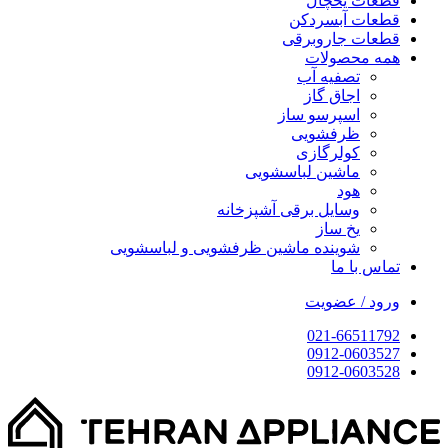
قطعات یخچال
قطعات آبسردکن
قطعات جاروبرقی
همه محصولات
تصفیه آب
اجاق گاز
اسپرسو ساز
ظرفشویی
کولرگازی
ماشین لباسشویی
هود
وسایل برقی آشپزخانه
یخ ساز
شوینده ماشین ظرفشویی و لباسشویی
تماس با ما
ورود / عضویت
021-66511792
0912-0603527
0912-0603528