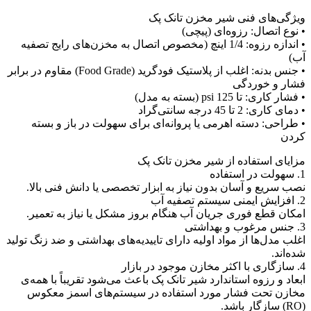
ویژگی‌های فنی شیر مخزن تانک پک
• نوع اتصال: رزوه‌ای (پیچی)
• اندازه رزوه: 1/4 اینچ (مخصوص اتصال به مخزن‌های رایج تصفیه
آب)
• جنس بدنه: اغلب از پلاستیک فودگرید (Food Grade) مقاوم در برابر
فشار و خوردگی
• فشار کاری: تا 125 psi (بسته به مدل)
• دمای کاری: 2 تا 45 درجه سانتی‌گراد
• طراحی: دسته اهرمی یا پروانه‌ای برای سهولت در باز و بسته
کردن
مزایای استفاده از شیر مخزن تانک پک
1. سهولت در استفاده
نصب سریع و آسان بدون نیاز به ابزار تخصصی یا دانش فنی بالا.
2. افزایش ایمنی سیستم تصفیه آب
امکان قطع فوری جریان آب هنگام بروز مشکل یا نیاز به تعمیر.
3. جنس مرغوب و بهداشتی
اغلب مدل‌ها از مواد اولیه دارای تاییدیه‌های بهداشتی و ضد زنگ تولید
شده‌اند.
4. سازگاری با اکثر مخازن موجود در بازار
ابعاد و رزوه استاندارد شیر تانک پک باعث می‌شود تقریباً با همه‌ی
مخازن تحت فشار مورد استفاده در سیستم‌های اسمز معکوس
(RO) سازگار باشد.