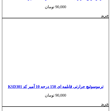
90,000
تومان
خرید
ترموسوئیچ حرارتی قابلمه ای 150 درجه 10 آمپر کد KSD301
90,000
تومان
خرید