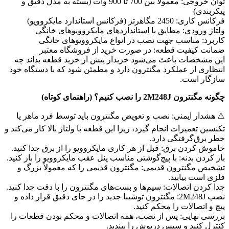
توان خروجی: معمولاً بین 700 تا 900 وات (بسته به مدل دقیق و
پیکربندی)
فرکانس کاری: 2450 مگاهرتز (فرکانس استاندارد مایکروویو)
ولتاژ ورودی: مطابق با استانداردهای مایکروویوهای خانگی
کاربرد: مناسب جهت نصب در انواع مایکروویوهای خانگی
ضمانت کیفیت قطعه: در صورت خرید از فروشگاه معتبر
این مشخصات باعث می‌شود خریدار پیش از خرید قطعه بداند چه
انتظاری از عملکرد مگنترون دارد و مطمئن شود که با دستگاه خود
سازگار است.
چگونه مگنترون 2M248J را نصب کنیم؟ (راهنمای کوتاه)
⚠️ هشدار ایمنی: نصب و تعویض مگنترون باید توسط فرد ماهر یا
تکنسین تعمیرات انجام گیرد، زیرا این قطعه با ولتاژ بالا کار می‌کند و
خطر برق‌گرفتگی دارد.
خاموش کردن برق: قبل از هر کاری مایکروویو را از برق جدا کنید.
باز کردن بدنه: با پیچ‌گوشتی مناسب پنل عقب مایکروویو را باز کنید.
تشخیص مگنترون قدیمی: مگنترون قدیمی را که معمولاً بزرگ و
فلزی است بیابید.
جدا کردن اتصالات: سیم‌ها و بست‌های مگنترون را با دقت جدا کنید.
نصب 2M248J: مگنترون توشیبا جدید را در جای دقیق قرار داده و
پیچ و اتصالات را محکم کنید.
بررسی نهایی: پس از نصب، همه اتصالات و محکم بودن قطعات را
کنترل کنید و سپس درپوش را ببندید.