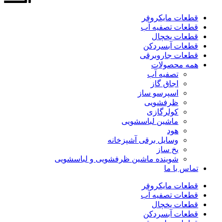
قطعات مایکروفر
قطعات تصفیه آب
قطعات یخچال
قطعات آبسردکن
قطعات جاروبرقی
همه محصولات
تصفیه آب
اجاق گاز
اسپرسو ساز
ظرفشویی
کولرگازی
ماشین لباسشویی
هود
وسایل برقی آشپزخانه
یخ ساز
شوینده ماشین ظرفشویی و لباسشویی
تماس با ما
قطعات مایکروفر
قطعات تصفیه آب
قطعات یخچال
قطعات آبسردکن