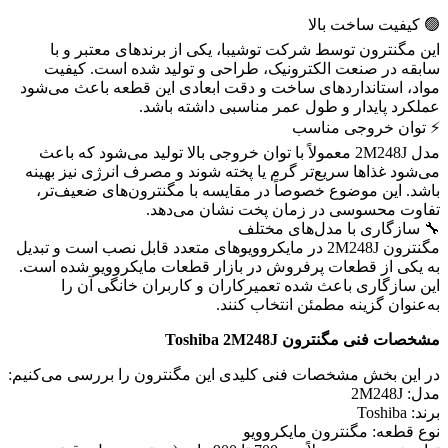
🟢 کیفیت ساخت بالا
این مگنترون توسط شرکت توشیبا، یکی از برندهای معتبر و با
سابقه در صنعت الکترونیک، طراحی و تولید شده است. کیفیت
مواد، استانداردهای ساخت و دقت ابعادی این قطعه باعث می‌شود
عملکرد پایدار و طول عمر مناسبی داشته باشد.
⚡️ توان خروجی مناسب
مدل 2M248J معمولاً با توان خروجی بالا تولید می‌شود که باعث
می‌شود غذاها سریع‌تر گرم یا پخته شوند و مصرف انرژی نیز بهینه
باشد. این موضوع خصوصاً در مقایسه با مگنترون‌های ضعیف‌تر،
تفاوت محسوسی در زمان پخت نشان می‌دهد.
🔧 سازگاری با مدل‌های مختلف
مگنترون 2M248J در مایکروویوهای متعدد قابل نصب است و تبدیل
به یکی از قطعات پرفروش در بازار قطعات مایکروویو شده است.
این سازگاری باعث شده تعمیرکاران و کاربران خانگی آن را
به‌عنوان گزینه مطمئن انتخاب کنند.
مشخصات فنی مگنترون Toshiba 2M248J
در این بخش مشخصات فنی کلیدی این مگنترون را بررسی می‌کنیم:
مدل: 2M248J
برند: Toshiba
نوع قطعه: مگنترون مایکروویو