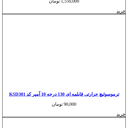
1,550,000
تومان
خرید
ترموسوئیچ حرارتی قابلمه ای 130 درجه 10 آمپر کد KSD301
90,000
تومان
خرید