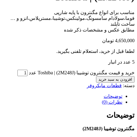
مناسب برای انواع مگنترون با پایه شارپی
فوما،سولادام سامسونگ،مولینکس،توشیبا،مسترپلاس،انزو و …
ساخت تایلند
مطابق عکس و مشخصات ذکر شده
4,650,000
تومان
لطفا قبل از خرید، استعلام تلفنی بگیرید.
5 عدد در انبار
خرید و قیمت مگنترون توشیبا (2M248J) | Toshiba عدد
افزودن به سبد خرید
دسته:
قطعات مایکروفر
توضیحات
نظرات (0)
توضیحات
مگنترون توشیبا (2M248J)