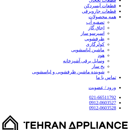
قطعات یخچال
قطعات آبسردکن
قطعات جاروبرقی
همه محصولات
تصفیه آب
اجاق گاز
اسپرسو ساز
ظرفشویی
کولرگازی
ماشین لباسشویی
هود
وسایل برقی آشپزخانه
یخ ساز
شوینده ماشین ظرفشویی و لباسشویی
تماس با ما
ورود / عضویت
021-66511792
0912-0603527
0912-0603528