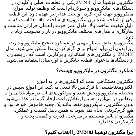
مگنترون توشیبا مدل 2M248J یکی از قطعات اصلی و کلیدی در
دستگاه‌های مایکروویو و سولاردام است که وظیفه تولید امواج
مایکروویو جهت گرم کردن و پخت غذا را بر عهده دارد. این قطعه
یکی از شناخته‌شده‌ترین مگنترون‌های ساخت Toshiba است که به‌
دلیل کیفیت ساخت بالا، طول عمر خوب،راندمان حرارتی مناسب و
سازگاری با مدل‌های مختلف مایکروویو در بازار محبوبیت زیادی
دارد.
مگنترون‌ها نقش بسیار مهمی در عملکرد صحیح مایکروویو دارند،
زیرا بدون آن تولید امواج برای گرم کردن غذا ممکن نمی‌شود. مدل
2M248J از مگنترون‌های استاندارد و پرکاربرد است که در بسیاری
از دستگاه‌ها به‌عنوان قطعه جایگزین یا اورجینال استفاده می‌شود.
عملکرد مگنترون در مایکروویو چیست؟
مگنترون دستگاهی است که الکترون‌ها را به امواج
الکترومغناطیسی با فرکانس بالا تبدیل می‌کند. این امواج سپس در
محفظه مایکروویو پخش شده و مولکول‌های آب در مواد غذایی را به
ارتعاش در می‌آورد. همین ارتعاش باعث ایجاد گرما در غذا می‌شود.
بدون مگنترون، مایکروویو فقط مانند یک جعبه خاموش خواهد بود و
هیچ گرم‌کردنی انجام نمی‌شود. به همین دلیل کیفیت و عملکرد
مگنترون، تاثیر مستقیم بر سرعت، قدرت و کیفیت پخت و
گرم‌کردن غذا دارد.
چرا مگنترون توشیبا 2M248J را انتخاب کنیم؟