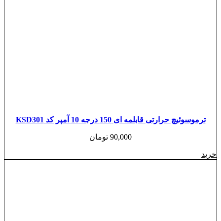
ترموسوئیچ حرارتی قابلمه ای 150 درجه 10 آمپر کد KSD301
90,000
تومان
خرید