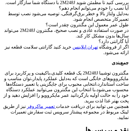
بررسی کنید تا مطمئن شوید 2M248J با دستگاه شما سازگار است.
آیا نصب را خودم می‌توانم انجام دهم؟
به‌دلیل ولتاژ بالا و خطر برق‌گرفتگی، توصیه می‌شود نصب توسط
تعمیرکار متخصص انجام شود.
طول عمر معمول این مگنترون چقدر است؟
در صورت استفاده عادی و نصب صحیح، مگنترون 2M248J می‌تواند
سال‌ها بدون مشکل کار کند.
آیا گارانتی دارد؟
اگر از فروشگاه
تهران اپلاینس
خرید کنید گارانتی سلامت قطعه نیز
ارائه می‌شود.
جمع‌بندی
مگنترون توشیبا 2M248J یک قطعه کلیدی،باکیفیت و پرکاربرد برای
مایکروویوهای خانگی است که به‌دلیل عملکرد پایدار،توان مناسب و
ساخت استاندارد،انتخابی محبوب برای جایگزینی یا تعمیر دستگاه‌ها
محسوب می‌شود،با انتخاب این مگنترون می‌توانید عملکرد دستگاه
خود را به حالت اولیه بازگردانید عمر مایکروویو را افزایش دهید و از
پخت بهتر غذا لذت ببرید.
همچنین می توانید برای دریافت خدمات
تعمیر ماکروفر
نیز از طریق
لینک مربوط در مجموعه پیشتاز سرویس ثبت سفارش تعمیرات
نمایید.
نقد و بررسی‌ها