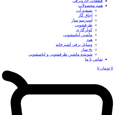
قطعات جاروبرقی
همه محصولات
تصفیه آب
اجاق گاز
اسپرسو ساز
ظرفشویی
کولرگازی
ماشین لباسشویی
هود
وسایل برقی آشپزخانه
یخ ساز
شوینده ماشین ظرفشویی و لباسشویی
تماس با ما
0
تومان
0