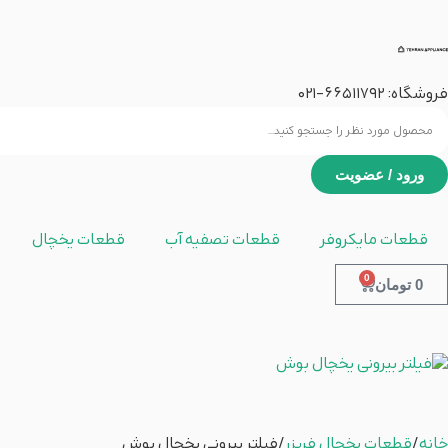
فروشگاه:
66511792
-021
ورود / عضویت
قطعات مایکروفر
قطعات تصفیه آب
قطعات یخچال
0
0
تومان
خانه
/
قطعات یخچال فریزر
/ فیلتر بیرونی یخچال بوش