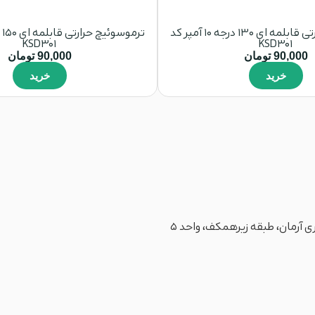
ترموسوئیچ حرارتی قابلمه ای 130 درجه 10 آمپر کد
KSD301
KSD301
90,000
تومان
90,000
تومان
خرید
خرید