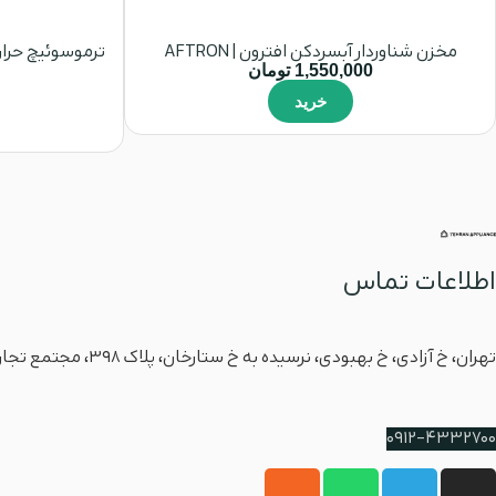
مخزن شناوردار آبسردکن افترون | AFTRON
1,550,000
تومان
خرید
اطلاعات تماس
آدرس
تهران، خ آزادی، خ بهبودی، نرسیده به خ ستارخان، پلاک ۳۹۸، مجتمع تجاری آرمان، طبقه زیرهمکف، واحد 5
شماره پشتیبانی
0912-4332700