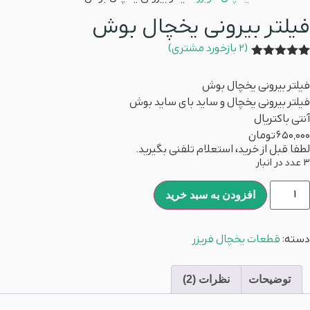
فیلتر بیرونی یخچال بوش
(
2
بازخورد مشتری)
2
امتیازدهی
5.00
از 5
فیلتر بیرونی یخچال بوش
در
امتیازدهی
فیلتر بیرونی یخچال و ساید بای ساید بوش
مشتری
آنتی باکتریال
650,000
تومان
لطفا قبل از خرید، استعلام تلفنی بگیرید.
3 عدد در انبار
افزودن به سبد خرید
دسته:
قطعات یخچال فریزر
توضیحات
نظرات (2)