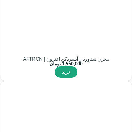
مخزن شناوردار آبسردکن افترون | AFTRON
1,550,000
تومان
خرید