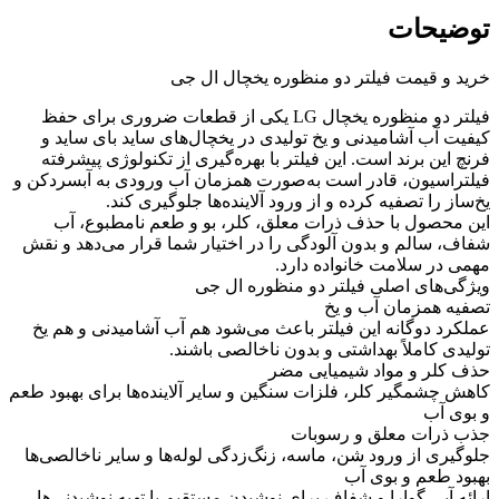
توضیحات
خرید و قیمت فیلتر دو منظوره یخچال ال جی
فیلتر دو منظوره یخچال LG یکی از قطعات ضروری برای حفظ
کیفیت آب آشامیدنی و یخ تولیدی در یخچال‌های ساید بای ساید و
فرنچ این برند است. این فیلتر با بهره‌گیری از تکنولوژی پیشرفته
فیلتراسیون، قادر است به‌صورت همزمان آب ورودی به آبسردکن و
یخ‌ساز را تصفیه کرده و از ورود آلاینده‌ها جلوگیری کند.
این محصول با حذف ذرات معلق، کلر، بو و طعم نامطبوع، آب
شفاف، سالم و بدون آلودگی را در اختیار شما قرار می‌دهد و نقش
مهمی در سلامت خانواده دارد.
ویژگی‌های اصلی فیلتر دو منظوره ال جی
تصفیه همزمان آب و یخ
عملکرد دوگانه این فیلتر باعث می‌شود هم آب آشامیدنی و هم یخ
تولیدی کاملاً بهداشتی و بدون ناخالصی باشند.
حذف کلر و مواد شیمیایی مضر
کاهش چشمگیر کلر، فلزات سنگین و سایر آلاینده‌ها برای بهبود طعم
و بوی آب
جذب ذرات معلق و رسوبات
جلوگیری از ورود شن، ماسه، زنگ‌زدگی لوله‌ها و سایر ناخالصی‌ها
بهبود طعم و بوی آب
ارائه آبی گوارا و شفاف برای نوشیدن مستقیم یا تهیه نوشیدنی‌ها