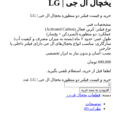
یخچال ال جی | LG
خرید و قیمت فیلتر دو منظوره یخچال ال جی | LG
مشخصات فنی
نوع فیلتر: کربن فعال (Activated Carbon)
عملکرد: دو منظوره (آبسردکن + یخ‌ساز)
طول عمر: حدود ۶ ماه (بسته به میزان مصرف و کیفیت آب)
سازگاری: مناسب انواع یخچال‌های ال جی دارای فیلتر داخلی یا
خارجی
نصب: آسان و بدون نیاز به ابزار تخصصی
690,000
تومان
لطفا قبل از خرید، استعلام تلفنی بگیرید.
خرید و قیمت فیلتر دو منظوره یخچال ال جی | LG عدد
افزودن به سبد خرید
دسته:
قطعات یخچال فریزر
توضیحات
نظرات (0)