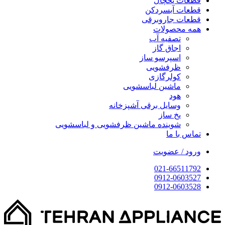
قطعات یخچال
قطعات آبسردکن
قطعات جاروبرقی
همه محصولات
تصفیه آب
اجاق گاز
اسپرسو ساز
ظرفشویی
کولرگازی
ماشین لباسشویی
هود
وسایل برقی آشپزخانه
یخ ساز
شوینده ماشین ظرفشویی و لباسشویی
تماس با ما
ورود / عضویت
021-66511792
0912-0603527
0912-0603528