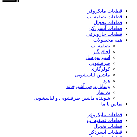
قطعات مایکروفر
قطعات تصفیه آب
قطعات یخچال
قطعات آبسردکن
قطعات جاروبرقی
همه محصولات
تصفیه آب
اجاق گاز
اسپرسو ساز
ظرفشویی
کولرگازی
ماشین لباسشویی
هود
وسایل برقی آشپزخانه
یخ ساز
شوینده ماشین ظرفشویی و لباسشویی
تماس با ما
قطعات مایکروفر
قطعات تصفیه آب
قطعات یخچال
قطعات آبسردکن