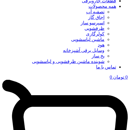
قطعات جاروبرقی
همه محصولات
تصفیه آب
اجاق گاز
اسپرسو ساز
ظرفشویی
کولرگازی
ماشین لباسشویی
هود
وسایل برقی آشپزخانه
یخ ساز
شوینده ماشین ظرفشویی و لباسشویی
تماس با ما
0
تومان
0