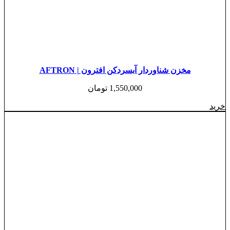
مخزن شناوردار آبسردکن افترون | AFTRON
1,550,000
تومان
خرید