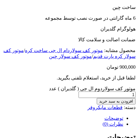
ساخت چین
6 ماه گارانتی در صورت نصب توسط مجموعه
هولوگرام گلدیران
ضمانت اصالت و سلامت کالا
محصول مشابه:
موتور کف سولاردام ال جی ساخت کره
/
موتور کف
سولار کره پارت قدیم
/
موتور کف سولار چین
900,000
تومان
لطفا قبل از خرید، استعلام تلفنی بگیرید.
موتور کف سولاردوم ال جی ( گلدیران ) عدد
افزودن به سبد خرید
دسته:
قطعات مایکروفر
توضیحات
نظرات (0)
توضیحات