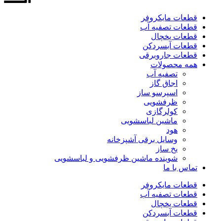
قطعات مایکروفر
قطعات تصفیه آب
قطعات یخچال
قطعات آبسردکن
قطعات جاروبرقی
همه محصولات
تصفیه آب
اجاق گاز
اسپرسو ساز
ظرفشویی
کولرگازی
ماشین لباسشویی
هود
وسایل برقی آشپزخانه
یخ ساز
شوینده ماشین ظرفشویی و لباسشویی
تماس با ما
قطعات مایکروفر
قطعات تصفیه آب
قطعات یخچال
قطعات آبسردکن