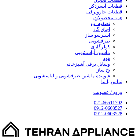
قطعات یخچال
قطعات آبسردکن
قطعات جاروبرقی
همه محصولات
تصفیه آب
اجاق گاز
اسپرسو ساز
ظرفشویی
کولرگازی
ماشین لباسشویی
هود
وسایل برقی آشپزخانه
یخ ساز
شوینده ماشین ظرفشویی و لباسشویی
تماس با ما
ورود / عضویت
021-66511792
0912-0603527
0912-0603528