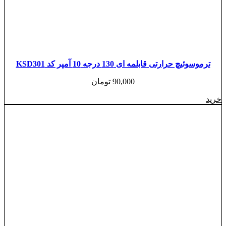
ترموسوئیچ حرارتی قابلمه ای 130 درجه 10 آمپر کد KSD301
90,000
تومان
خرید