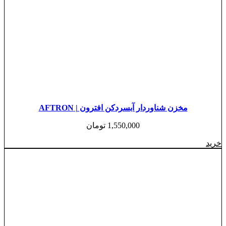
مخزن شناوردار آبسردکن افترون | AFTRON
1,550,000
تومان
خرید