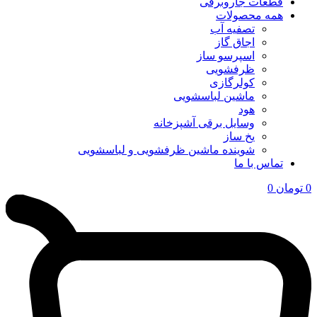
قطعات جاروبرقی
همه محصولات
تصفیه آب
اجاق گاز
اسپرسو ساز
ظرفشویی
کولرگازی
ماشین لباسشویی
هود
وسایل برقی آشپزخانه
یخ ساز
شوینده ماشین ظرفشویی و لباسشویی
تماس با ما
0
تومان
0